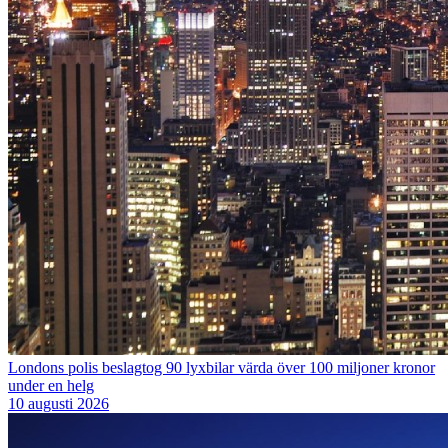
Londons polis beslagtog 90 lyxbilar värda över 100 miljoner kronor
under en helg
10 augusti 2026