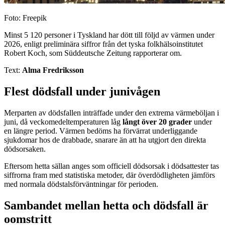
Foto: Freepik
Minst 5 120 personer i Tyskland har dött till följd av värmen under
2026, enligt preliminära siffror från det tyska folkhälsoinstitutet
Robert Koch, som Süddeutsche Zeitung rapporterar om.
Text:
Alma Fredriksson
Flest dödsfall under junivågen
Merparten av dödsfallen inträffade under den extrema värmeböljan i
juni, då veckomedeltemperaturen låg
långt över 20 grader
under
en längre period. Värmen bedöms ha förvärrat underliggande
sjukdomar hos de drabbade, snarare än att ha utgjort den direkta
dödsorsaken.
Eftersom hetta sällan anges som officiell dödsorsak i dödsattester tas
siffrorna fram med statistiska metoder, där överdödligheten jämförs
med normala dödstalsförväntningar för perioden.
Sambandet mellan hetta och dödsfall är
oomstritt