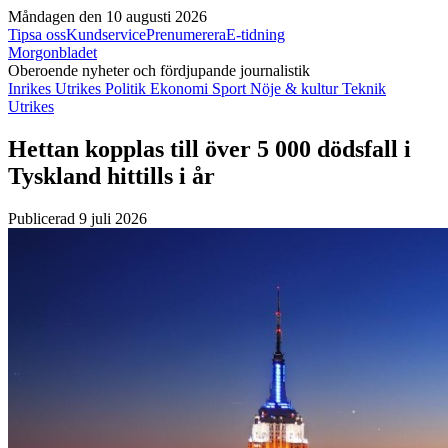
Måndagen den 10 augusti 2026
Tipsa oss
Kundservice
Prenumerera
E-tidning
Morgonbladet
Oberoende nyheter och fördjupande journalistik
Inrikes
Utrikes
Politik
Ekonomi
Sport
Nöje & kultur
Teknik
Utrikes
Hettan kopplas till över 5 000 dödsfall i
Tyskland hittills i år
Publicerad 9 juli 2026