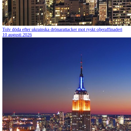
Tolv döda efter ukrainska drönarattacker mot ryskt oljeraffinaderi
10 augusti 2026