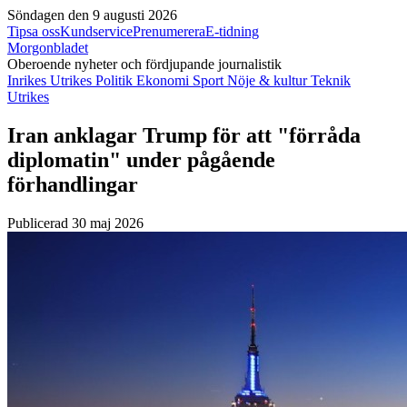
Söndagen den 9 augusti 2026
Tipsa oss
Kundservice
Prenumerera
E-tidning
Morgonbladet
Oberoende nyheter och fördjupande journalistik
Inrikes
Utrikes
Politik
Ekonomi
Sport
Nöje & kultur
Teknik
Utrikes
Iran anklagar Trump för att "förråda
diplomatin" under pågående
förhandlingar
Publicerad 30 maj 2026