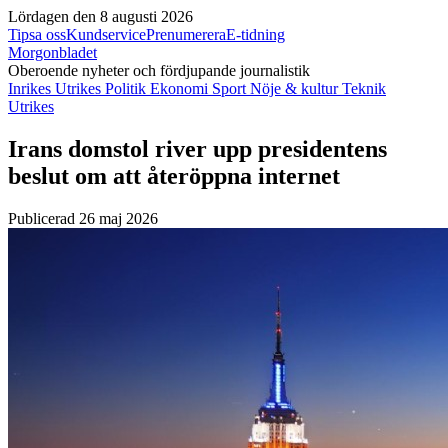
Lördagen den 8 augusti 2026
Tipsa oss
Kundservice
Prenumerera
E-tidning
Morgonbladet
Oberoende nyheter och fördjupande journalistik
Inrikes
Utrikes
Politik
Ekonomi
Sport
Nöje & kultur
Teknik
Utrikes
Irans domstol river upp presidentens
beslut om att återöppna internet
Publicerad 26 maj 2026