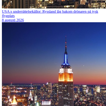
USA:s underrättelsekällor: Ryssland låg bakom drönaren på tysk
flygplats
8 augusti 2026