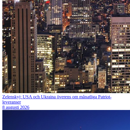
Zelenskyj: USA och Ukraina överens om månatliga Patriot-
leveranser
8 augusti 2026