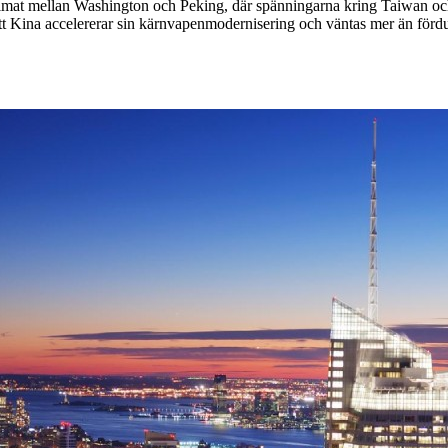
imat mellan Washington och Peking, där spänningarna kring Taiwan och h
 att Kina accelererar sin kärnvapenmodernisering och väntas mer än fördu