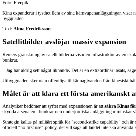
Foto: Freepik
Kina expanderar i tysthet flera av sina kärnvapenanläggningar, visar 
byggnader.
Text:
Alma Fredriksson
Satellitbilder avslöjar massiv expansion
Reuters granskning av satellitbilderna visar en infrastruktur av en sk
bunkrar.
– Jag har aldrig sett något liknande. Det är en extraordinär insats, s
Utbyggnaden sker utan offentliga tillkännagivanden från kinesiskt hål
Målet är att klara ett första amerikanskt 
Analytiker bedömer att syftet med expansionen är att
säkra Kinas för
skydda arsenalen i bunkrar och underjordiska anläggningar minskar så
Strategin kallas på militärt språk för "second-strike capability" och
officiell "no first use"-policy, det vill säga att landet inte ska använd