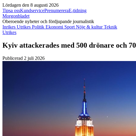
Lördagen den 8 augusti 2026
Tipsa oss
Kundservice
Prenumerera
E-tidning
Morgonbladet
Oberoende nyheter och fördjupande journalistik
Inrikes
Utrikes
Politik
Ekonomi
Sport
Nöje & kultur
Teknik
Utrikes
Kyiv attackerades med 500 drönare och 70
Publicerad 2 juli 2026