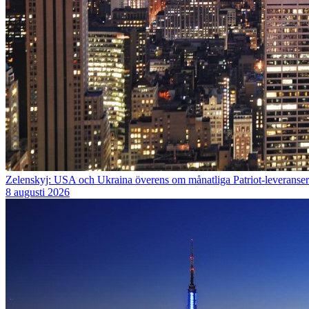
Zelenskyj: USA och Ukraina överens om månatliga Patriot-leveranser
8 augusti 2026