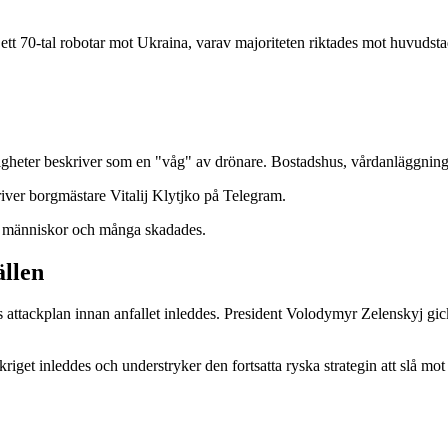
 ett 70-tal robotar mot Ukraina, varav majoriteten riktades mot huvuds
digheter beskriver som en "våg" av drönare. Bostadshus, vårdanläggning
kriver borgmästare Vitalij Klytjko på Telegram.
ra människor och många skadades.
llen
ttackplan innan anfallet inleddes. President Volodymyr Zelenskyj gick
get inleddes och understryker den fortsatta ryska strategin att slå mot 