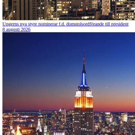
Ungerns nya styre nominerar f.d. domstolsordförande till president
8 augusti 2026