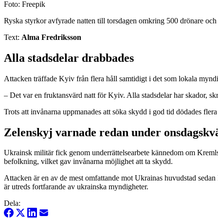
Foto: Freepik
Ryska styrkor avfyrade natten till torsdagen omkring 500 drönare och
Text:
Alma Fredriksson
Alla stadsdelar drabbades
Attacken träffade Kyiv från flera håll samtidigt i det som lokala myn
– Det var en fruktansvärd natt för Kyiv. Alla stadsdelar har skador, s
Trots att invånarna uppmanades att söka skydd i god tid dödades fle
Zelenskyj varnade redan under onsdagskvä
Ukrainsk militär fick genom underrättelsearbete kännedom om Kremls a
befolkning, vilket gav invånarna möjlighet att ta skydd.
Attacken är en av de mest omfattande mot Ukrainas huvudstad sedan kri
är utreds fortfarande av ukrainska myndigheter.
Dela: