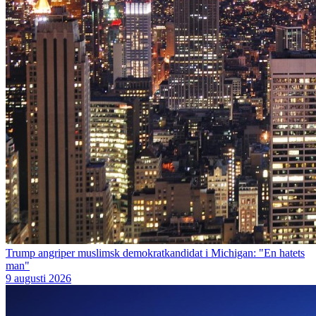
Trump angriper muslimsk demokratkandidat i Michigan: "En hatets
man"
9 augusti 2026