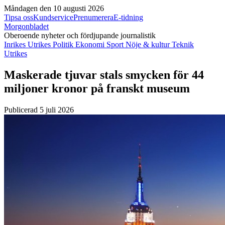
Måndagen den 10 augusti 2026
Tipsa oss
Kundservice
Prenumerera
E-tidning
Morgonbladet
Oberoende nyheter och fördjupande journalistik
Inrikes
Utrikes
Politik
Ekonomi
Sport
Nöje & kultur
Teknik
Utrikes
Maskerade tjuvar stals smycken för 44
miljoner kronor på franskt museum
Publicerad 5 juli 2026