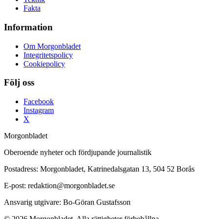
Fakta
Information
Om Morgonbladet
Integritetspolicy
Cookiepolicy
Följ oss
Facebook
Instagram
X
Morgonbladet
Oberoende nyheter och fördjupande journalistik
Postadress: Morgonbladet, Katrinedalsgatan 13, 504 52 Borås
E-post: redaktion@morgonbladet.se
Ansvarig utgivare: Bo-Göran Gustafsson
© 2026 Morgonbladet. Alla rättigheter förbehållna.