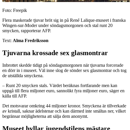
Foto: Freepik
Flera maskerade tjuvar bröt sig in på René Lalique-museet i franska
Wingen-sur-Moder under söndagsmorgonen och stal runt 20
smycken, rapporterar AFP.
Text:
Alma Fredriksson
Tjuvarna krossade sex glasmontrar
Inbrottet skedde tidigt på söndagsmorgonen när tjuvarna forcerade
en dörr in i museet. Väl inne slog de sönder sex glasmontrar och tog
de utställda smyckena.
– Runt 20 smycken stals. Värdet beräknas fortfarande men kan
uppgå till flera miljoner euro, sannolikt fyra miljoner euro, säger en
källa till AFP.
Det motsvarar omkring 44 miljoner kronor. Smyckena är tillverkade
av kristall, saknar ädelstenar och kan därmed inte smältas ner, vilket
begränsar möjligheterna att sälja dem anonymt.
Museet hyllar jugendstilens mästare