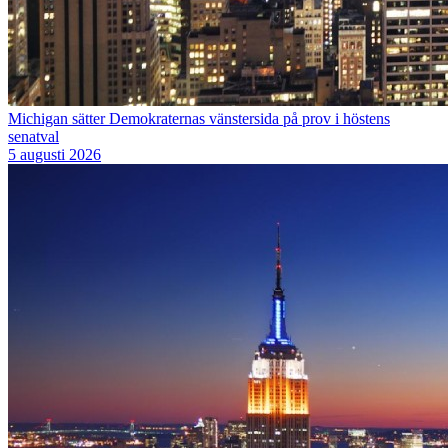
Michigan sätter Demokraternas vänstersida på prov i höstens
senatval
5 augusti 2026