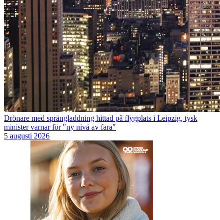
Drönare med sprängladdning hittad på flygplats i Leipzig, tysk
minister varnar för "ny nivå av fara"
5 augusti 2026