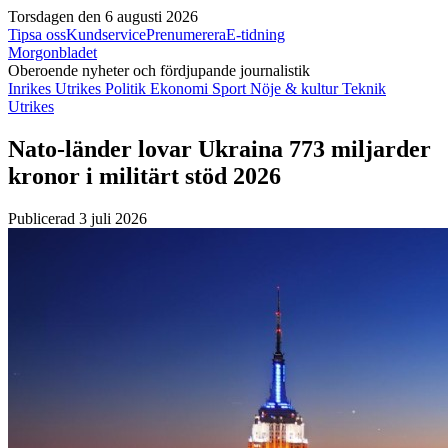
Torsdagen den 6 augusti 2026
Tipsa oss
Kundservice
Prenumerera
E-tidning
Morgonbladet
Oberoende nyheter och fördjupande journalistik
Inrikes
Utrikes
Politik
Ekonomi
Sport
Nöje & kultur
Teknik
Utrikes
Nato-länder lovar Ukraina 773 miljarder
kronor i militärt stöd 2026
Publicerad 3 juli 2026