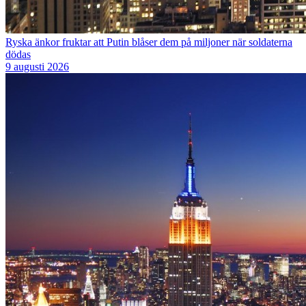
Ryska änkor fruktar att Putin blåser dem på miljoner när soldaterna
dödas
9 augusti 2026