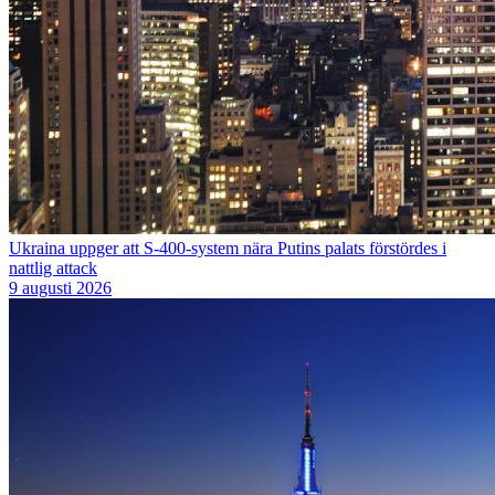
Ukraina uppger att S-400-system nära Putins palats förstördes i
nattlig attack
9 augusti 2026