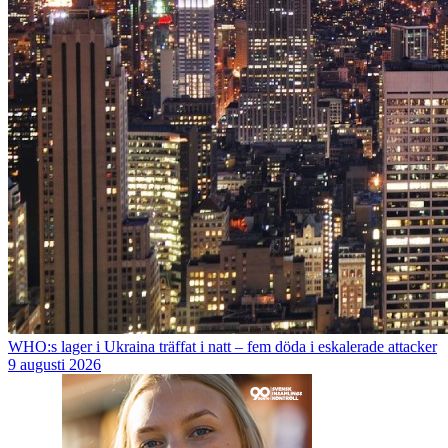
WHO:s lager i Ukraina träffat i natt – fem döda i eskalerade attacker
9 augusti 2026