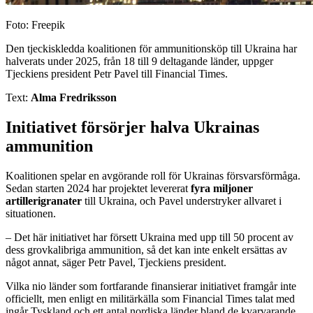
Foto: Freepik
Den tjeckiskledda koalitionen för ammunitionsköp till Ukraina har
halverats under 2025, från 18 till 9 deltagande länder, uppger
Tjeckiens president Petr Pavel till Financial Times.
Text:
Alma Fredriksson
Initiativet försörjer halva Ukrainas
ammunition
Koalitionen spelar en avgörande roll för Ukrainas försvarsförmåga.
Sedan starten 2024 har projektet levererat
fyra miljoner
artillerigranater
till Ukraina, och Pavel understryker allvaret i
situationen.
– Det här initiativet har försett Ukraina med upp till 50 procent av
dess grovkalibriga ammunition, så det kan inte enkelt ersättas av
något annat, säger Petr Pavel, Tjeckiens president.
Vilka nio länder som fortfarande finansierar initiativet framgår inte
officiellt, men enligt en militärkälla som Financial Times talat med
ingår Tyskland och ett antal nordiska länder bland de kvarvarande