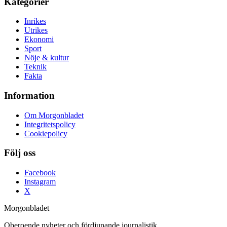
Kategorier
Inrikes
Utrikes
Ekonomi
Sport
Nöje & kultur
Teknik
Fakta
Information
Om Morgonbladet
Integritetspolicy
Cookiepolicy
Följ oss
Facebook
Instagram
X
Morgonbladet
Oberoende nyheter och fördjupande journalistik