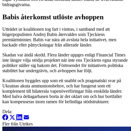
bidragsgivarna.
Babis återkomst utlöste avhoppen
Utträdet ur koalitionen tog fart i vintras, i samband med att
högerpopulisten Andrej Babis återvaldes som Tjeckiens
premiärminister. Babis var nära att avsluta hela initiativet, men
backade efter påtryckningar från allierade länder.
Skadan var ändå skedd. Flera länder uppges enligt Financial Times
inte längre vilja stödja projektet när inte ens Tjeckiens egna styrande
politiker ställer sig bakom det. Förtroendet för initiativets politiska
stabilitet har undergrävts, och avhoppen har följt.
Koalitionen byggdes upp som ett snabbt och pragmatiskt svar på
Ukrainas akuta ammunionsbehov, och har fungerat som ett
komplement till bilaterala vapenöverföringar från enskilda länder.
Med halva deltagarbasen borta är det oklart om och hur bortfallet
kan kompenseras inom ramen för befintliga stödstrukturer.
Dela:
Fler från Utrikes