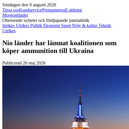
Söndagen den 9 augusti 2026
Tipsa oss
Kundservice
Prenumerera
E-tidning
Morgonbladet
Oberoende nyheter och fördjupande journalistik
Inrikes
Utrikes
Politik
Ekonomi
Sport
Nöje & kultur
Teknik
Utrikes
Nio länder har lämnat koalitionen som
köper ammunition till Ukraina
Publicerad 26 maj 2026