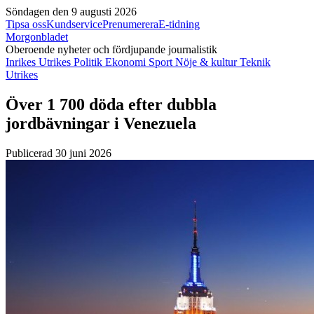
Söndagen den 9 augusti 2026
Tipsa oss
Kundservice
Prenumerera
E-tidning
Morgonbladet
Oberoende nyheter och fördjupande journalistik
Inrikes
Utrikes
Politik
Ekonomi
Sport
Nöje & kultur
Teknik
Utrikes
Över 1 700 döda efter dubbla
jordbävningar i Venezuela
Publicerad 30 juni 2026