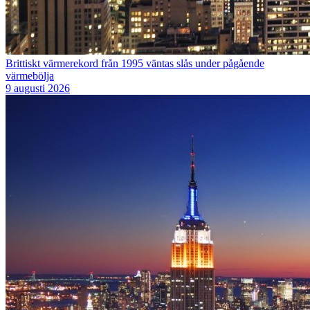
Brittiskt värmerekord från 1995 väntas slås under pågående
värmebölja
9 augusti 2026