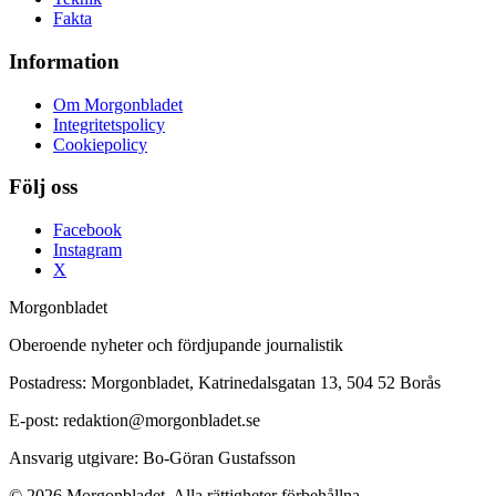
Fakta
Information
Om Morgonbladet
Integritetspolicy
Cookiepolicy
Följ oss
Facebook
Instagram
X
Morgonbladet
Oberoende nyheter och fördjupande journalistik
Postadress: Morgonbladet, Katrinedalsgatan 13, 504 52 Borås
E-post: redaktion@morgonbladet.se
Ansvarig utgivare: Bo-Göran Gustafsson
© 2026 Morgonbladet. Alla rättigheter förbehållna.