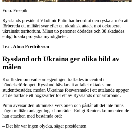
Foto: Freepik
Rysslands president Vladimir Putin har beordrat den ryska armén att
förbereda ett militärt svar efter en ukrainsk attack mot ockuperat
ukrainskt territorium. Minst tio personer dödades och 38 skadades,
enligt lokala proryska myndigheter.
Text:
Alma Fredriksson
Ryssland och Ukraina ger olika bild av
målen
Konflikten om vad som egentligen träffades är central i
händelseförloppet. Ryssland hävdar att anfallet riktades mot
studentbostäder, medan Ukrainas försvarsmakt i ett uttalande uppger
att de träffade ett högkvarter för ett av Rysslands drönarförband.
Putin avvisar den ukrainska versionen och påstår att det inte finns
några militära anläggningar i området. Enligt Reuters kommenterade
han attacken med bestämda ord:
– Det här var ingen olycka, säger presidenten.