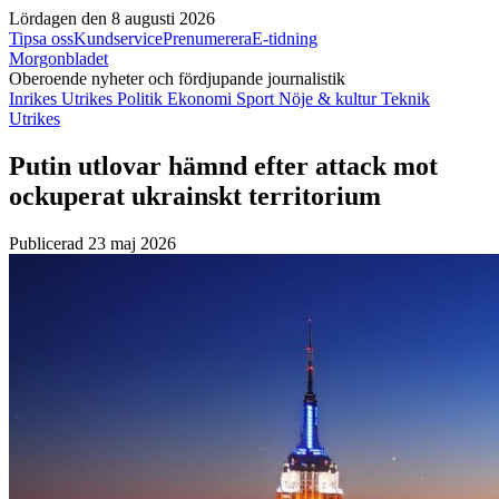
Lördagen den 8 augusti 2026
Tipsa oss
Kundservice
Prenumerera
E-tidning
Morgonbladet
Oberoende nyheter och fördjupande journalistik
Inrikes
Utrikes
Politik
Ekonomi
Sport
Nöje & kultur
Teknik
Utrikes
Putin utlovar hämnd efter attack mot
ockuperat ukrainskt territorium
Publicerad 23 maj 2026