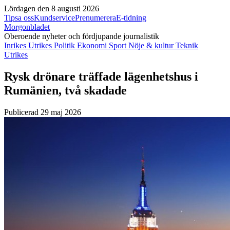
Lördagen den 8 augusti 2026
Tipsa oss
Kundservice
Prenumerera
E-tidning
Morgonbladet
Oberoende nyheter och fördjupande journalistik
Inrikes
Utrikes
Politik
Ekonomi
Sport
Nöje & kultur
Teknik
Utrikes
Rysk drönare träffade lägenhetshus i
Rumänien, två skadade
Publicerad 29 maj 2026