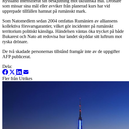
Ryssland intensifierat sin beskjutning mot ukrainska mål. Drönare
som missar sina mål eller avviker från planerad kurs har vid
upprepade tillfällen hamnat på rumänskt mark.
Som Natomedlem sedan 2004 omfattas Rumänien av alliansens
kollektiva försvarsgarantier, vilket gör incidenter på rumänskt
territorium politiskt känsliga. Händelsen väntas öka trycket på både
Bukarest och Nato att redovisa hur landet skyddar sitt luftrum mot
ryska drönare.
De två skadade personernas tillstånd framgår inte av de uppgifter
AFP publicerat.
Dela:
Fler från Utrikes