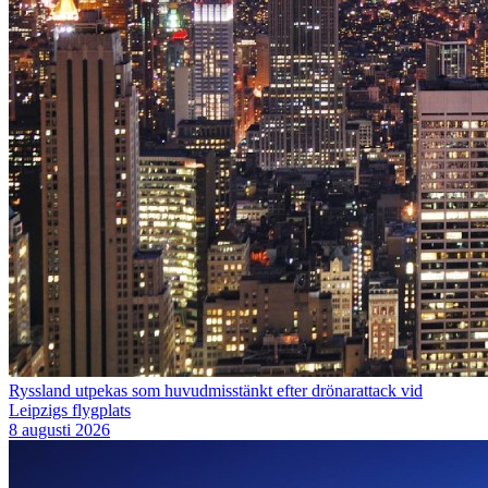
Ryssland utpekas som huvudmisstänkt efter drönarattack vid
Leipzigs flygplats
8 augusti 2026