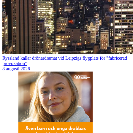
Ryssland kallar drönardramat vid Leipzigs flygplats för "fabricerad
provokation"
8 augusti 2026