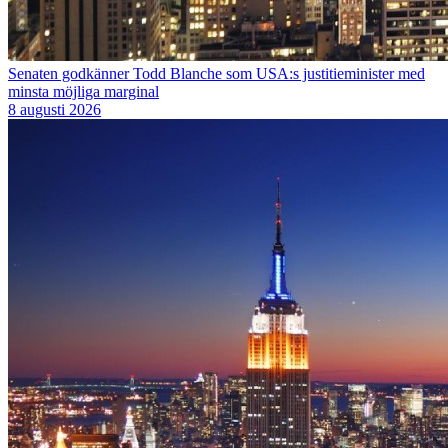
Senaten godkänner Todd Blanche som USA:s justitieminister med
minsta möjliga marginal
8 augusti 2026