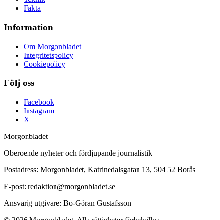
Fakta
Information
Om Morgonbladet
Integritetspolicy
Cookiepolicy
Följ oss
Facebook
Instagram
X
Morgonbladet
Oberoende nyheter och fördjupande journalistik
Postadress: Morgonbladet, Katrinedalsgatan 13, 504 52 Borås
E-post: redaktion@morgonbladet.se
Ansvarig utgivare: Bo-Göran Gustafsson
© 2026 Morgonbladet. Alla rättigheter förbehållna.