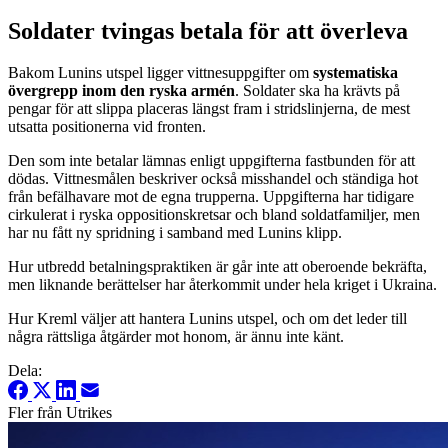
Soldater tvingas betala för att överleva
Bakom Lunins utspel ligger vittnesuppgifter om
systematiska
övergrepp inom den ryska armén
. Soldater ska ha krävts på
pengar för att slippa placeras längst fram i stridslinjerna, de mest
utsatta positionerna vid fronten.
Den som inte betalar lämnas enligt uppgifterna fastbunden för att
dödas. Vittnesmålen beskriver också misshandel och ständiga hot
från befälhavare mot de egna trupperna. Uppgifterna har tidigare
cirkulerat i ryska oppositionskretsar och bland soldatfamiljer, men
har nu fått ny spridning i samband med Lunins klipp.
Hur utbredd betalningspraktiken är går inte att oberoende bekräfta,
men liknande berättelser har återkommit under hela kriget i Ukraina.
Hur Kreml väljer att hantera Lunins utspel, och om det leder till
några rättsliga åtgärder mot honom, är ännu inte känt.
Dela:
Fler från Utrikes