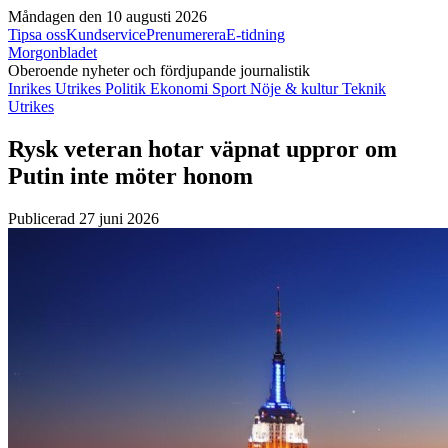
Måndagen den 10 augusti 2026
Tipsa oss
Kundservice
Prenumerera
E-tidning
Morgonbladet
Oberoende nyheter och fördjupande journalistik
Inrikes
Utrikes
Politik
Ekonomi
Sport
Nöje & kultur
Teknik
Utrikes
Rysk veteran hotar väpnat uppror om
Putin inte möter honom
Publicerad 27 juni 2026