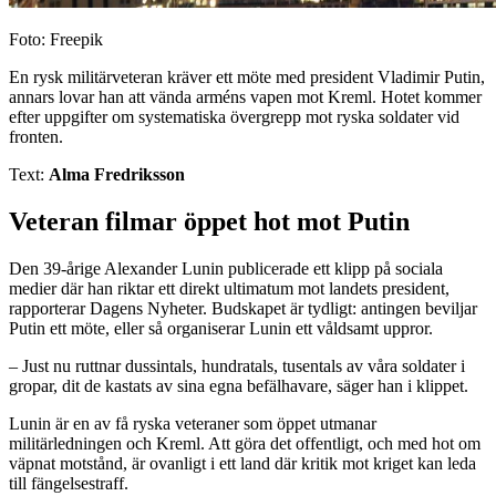
Foto: Freepik
En rysk militärveteran kräver ett möte med president Vladimir Putin,
annars lovar han att vända arméns vapen mot Kreml. Hotet kommer
efter uppgifter om systematiska övergrepp mot ryska soldater vid
fronten.
Text:
Alma Fredriksson
Veteran filmar öppet hot mot Putin
Den 39-årige Alexander Lunin publicerade ett klipp på sociala
medier där han riktar ett direkt ultimatum mot landets president,
rapporterar Dagens Nyheter. Budskapet är tydligt: antingen beviljar
Putin ett möte, eller så organiserar Lunin ett våldsamt uppror.
– Just nu ruttnar dussintals, hundratals, tusentals av våra soldater i
gropar, dit de kastats av sina egna befälhavare, säger han i klippet.
Lunin är en av få ryska veteraner som öppet utmanar
militärledningen och Kreml. Att göra det offentligt, och med hot om
väpnat motstånd, är ovanligt i ett land där kritik mot kriget kan leda
till fängelsestraff.