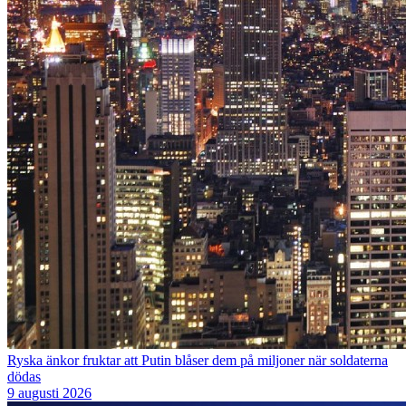
Ryska änkor fruktar att Putin blåser dem på miljoner när soldaterna
dödas
9 augusti 2026