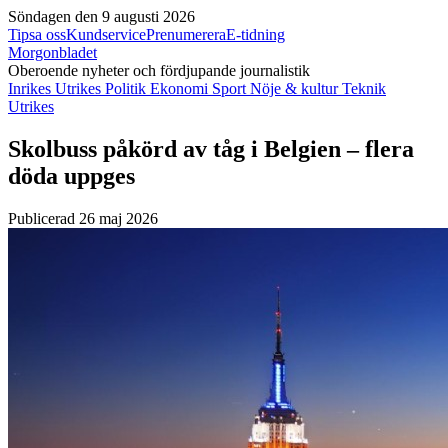
Söndagen den 9 augusti 2026
Tipsa oss
Kundservice
Prenumerera
E-tidning
Morgonbladet
Oberoende nyheter och fördjupande journalistik
Inrikes
Utrikes
Politik
Ekonomi
Sport
Nöje & kultur
Teknik
Utrikes
Skolbuss påkörd av tåg i Belgien – flera
döda uppges
Publicerad 26 maj 2026