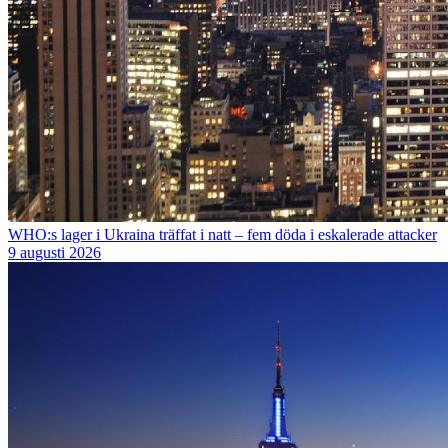
WHO:s lager i Ukraina träffat i natt – fem döda i eskalerade attacker
9 augusti 2026