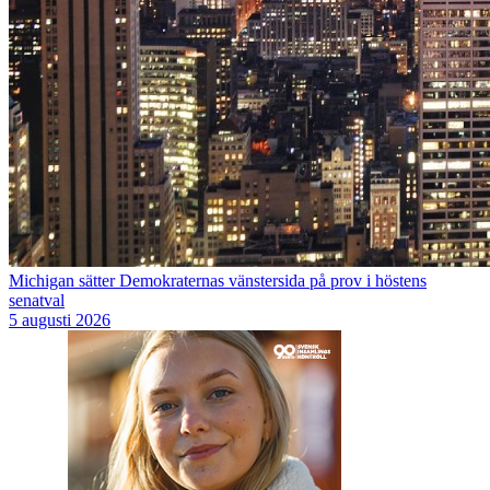
Michigan sätter Demokraternas vänstersida på prov i höstens
senatval
5 augusti 2026