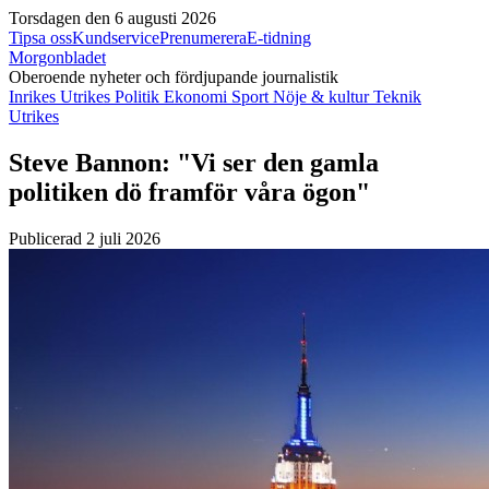
Torsdagen den 6 augusti 2026
Tipsa oss
Kundservice
Prenumerera
E-tidning
Morgonbladet
Oberoende nyheter och fördjupande journalistik
Inrikes
Utrikes
Politik
Ekonomi
Sport
Nöje & kultur
Teknik
Utrikes
Steve Bannon: "Vi ser den gamla
politiken dö framför våra ögon"
Publicerad 2 juli 2026