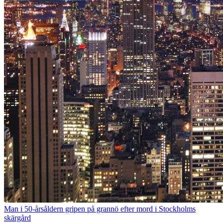
Man i 50-årsåldern gripen på grannö efter mord i Stockholms
skärgård