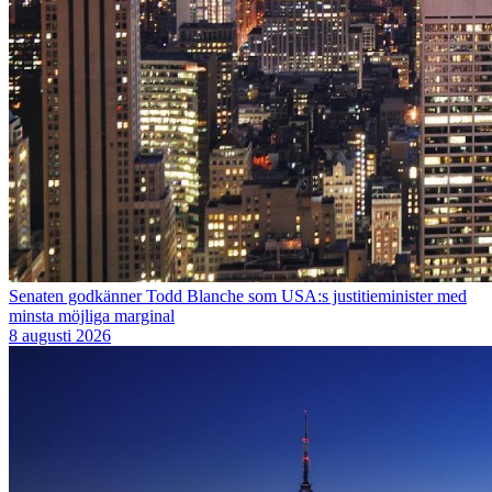
Senaten godkänner Todd Blanche som USA:s justitieminister med
minsta möjliga marginal
8 augusti 2026