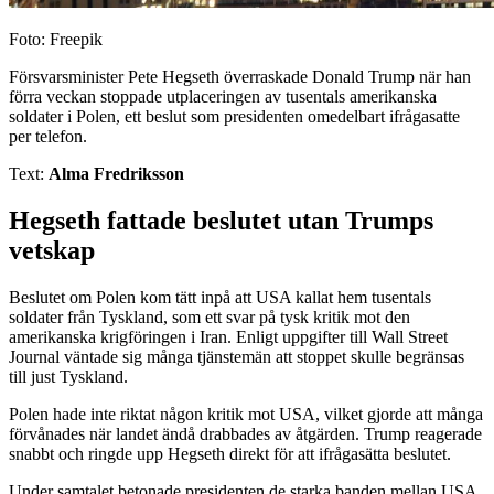
Foto: Freepik
Försvarsminister Pete Hegseth överraskade Donald Trump när han
förra veckan stoppade utplaceringen av tusentals amerikanska
soldater i Polen, ett beslut som presidenten omedelbart ifrågasatte
per telefon.
Text:
Alma Fredriksson
Hegseth fattade beslutet utan Trumps
vetskap
Beslutet om Polen kom tätt inpå att USA kallat hem tusentals
soldater från Tyskland, som ett svar på tysk kritik mot den
amerikanska krigföringen i Iran. Enligt uppgifter till Wall Street
Journal väntade sig många tjänstemän att stoppet skulle begränsas
till just Tyskland.
Polen hade inte riktat någon kritik mot USA, vilket gjorde att många
förvånades när landet ändå drabbades av åtgärden. Trump reagerade
snabbt och ringde upp Hegseth direkt för att ifrågasätta beslutet.
Under samtalet betonade presidenten de starka banden mellan USA