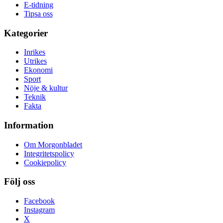
E-tidning
Tipsa oss
Kategorier
Inrikes
Utrikes
Ekonomi
Sport
Nöje & kultur
Teknik
Fakta
Information
Om Morgonbladet
Integritetspolicy
Cookiepolicy
Följ oss
Facebook
Instagram
X