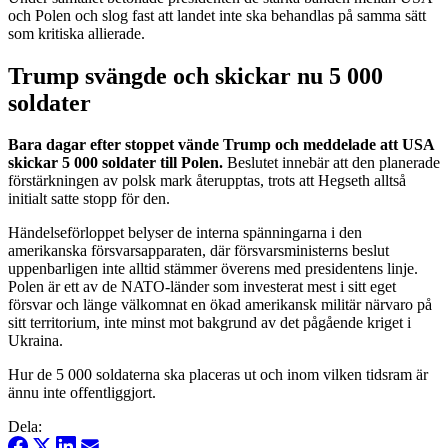
och Polen och slog fast att landet inte ska behandlas på samma sätt
som kritiska allierade.
Trump svängde och skickar nu 5 000
soldater
Bara dagar efter stoppet vände Trump och meddelade att USA
skickar 5 000 soldater till Polen.
Beslutet innebär att den planerade
förstärkningen av polsk mark återupptas, trots att Hegseth alltså
initialt satte stopp för den.
Händelseförloppet belyser de interna spänningarna i den
amerikanska försvarsapparaten, där försvarsministerns beslut
uppenbarligen inte alltid stämmer överens med presidentens linje.
Polen är ett av de NATO-länder som investerat mest i sitt eget
försvar och länge välkomnat en ökad amerikansk militär närvaro på
sitt territorium, inte minst mot bakgrund av det pågående kriget i
Ukraina.
Hur de 5 000 soldaterna ska placeras ut och inom vilken tidsram är
ännu inte offentliggjort.
Dela: