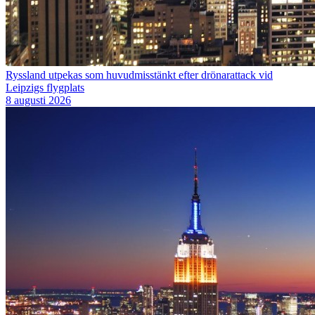
Ryssland utpekas som huvudmisstänkt efter drönarattack vid
Leipzigs flygplats
8 augusti 2026