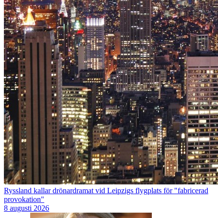
Ryssland kallar drönardramat vid Leipzigs flygplats för "fabricerad
provokation"
8 augusti 2026