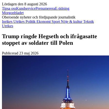
Lördagen den 8 augusti 2026
Tipsa oss
Kundservice
Prenumerera
E-tidning
Morgonbladet
Oberoende nyheter och fördjupande journalistik
Inrikes
Utrikes
Politik
Ekonomi
Sport
Nöje & kultur
Teknik
Utrikes
Trump ringde Hegseth och ifrågasatte
stoppet av soldater till Polen
Publicerad 23 maj 2026