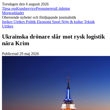
Torsdagen den 6 augusti 2026
Tipsa oss
Kundservice
Prenumerera
E-tidning
Morgonbladet
Oberoende nyheter och fördjupande journalistik
Inrikes
Utrikes
Politik
Ekonomi
Sport
Nöje & kultur
Teknik
Utrikes
Ukrainska drönare slår mot rysk logistik
nära Krim
Publicerad 29 maj 2026