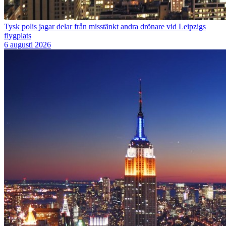
Tysk polis jagar delar från misstänkt andra drönare vid Leipzigs
flygplats
6 augusti 2026