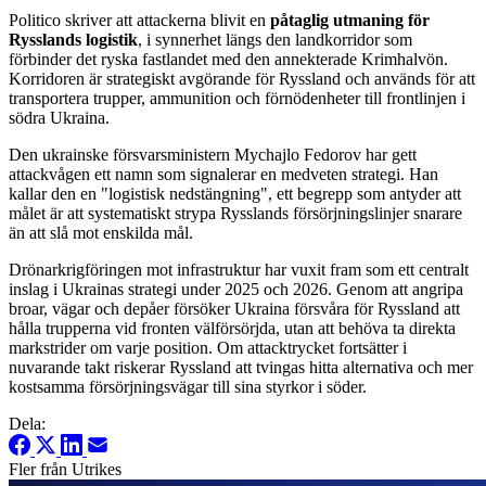
Politico skriver att attackerna blivit en
påtaglig utmaning för
Rysslands logistik
, i synnerhet längs den landkorridor som
förbinder det ryska fastlandet med den annekterade Krimhalvön.
Korridoren är strategiskt avgörande för Ryssland och används för att
transportera trupper, ammunition och förnödenheter till frontlinjen i
södra Ukraina.
Den ukrainske försvarsministern Mychajlo Fedorov har gett
attackvågen ett namn som signalerar en medveten strategi. Han
kallar den en "logistisk nedstängning", ett begrepp som antyder att
målet är att systematiskt strypa Rysslands försörjningslinjer snarare
än att slå mot enskilda mål.
Drönarkrigföringen mot infrastruktur har vuxit fram som ett centralt
inslag i Ukrainas strategi under 2025 och 2026. Genom att angripa
broar, vägar och depåer försöker Ukraina försvåra för Ryssland att
hålla trupperna vid fronten välförsörjda, utan att behöva ta direkta
markstrider om varje position. Om attacktrycket fortsätter i
nuvarande takt riskerar Ryssland att tvingas hitta alternativa och mer
kostsamma försörjningsvägar till sina styrkor i söder.
Dela:
Fler från Utrikes