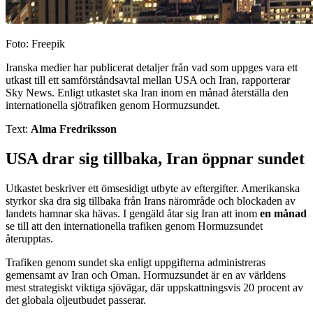
Foto: Freepik
Iranska medier har publicerat detaljer från vad som uppges vara ett
utkast till ett samförståndsavtal mellan USA och Iran, rapporterar
Sky News. Enligt utkastet ska Iran inom en månad återställa den
internationella sjötrafiken genom Hormuzsundet.
Text:
Alma Fredriksson
USA drar sig tillbaka, Iran öppnar sundet
Utkastet beskriver ett ömsesidigt utbyte av eftergifter. Amerikanska
styrkor ska dra sig tillbaka från Irans närområde och blockaden av
landets hamnar ska hävas. I gengäld åtar sig Iran att inom
en månad
se till att den internationella trafiken genom Hormuzsundet
återupptas.
Trafiken genom sundet ska enligt uppgifterna administreras
gemensamt av Iran och Oman. Hormuzsundet är en av världens
mest strategiskt viktiga sjövägar, där uppskattningsvis 20 procent av
det globala oljeutbudet passerar.