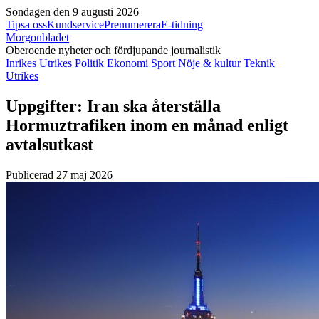
Söndagen den 9 augusti 2026
Tipsa oss
Kundservice
Prenumerera
E-tidning
Morgonbladet
Oberoende nyheter och fördjupande journalistik
Inrikes
Utrikes
Politik
Ekonomi
Sport
Nöje & kultur
Teknik
Utrikes
Uppgifter: Iran ska återställa
Hormuztrafiken inom en månad enligt
avtalsutkast
Publicerad 27 maj 2026