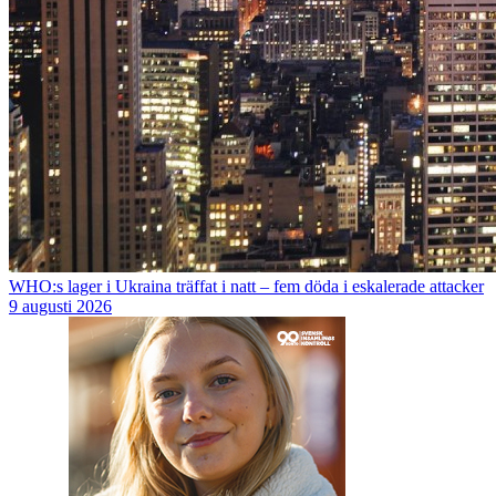
WHO:s lager i Ukraina träffat i natt – fem döda i eskalerade attacker
9 augusti 2026