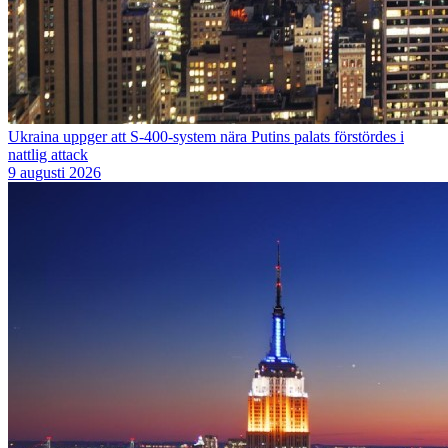
Ukraina uppger att S-400-system nära Putins palats förstördes i
nattlig attack
9 augusti 2026