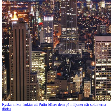
Ryska änkor fruktar att Putin blåser dem på miljoner när soldaterna
dödas