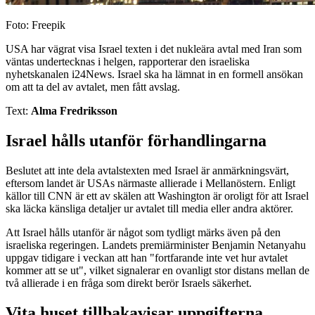
Foto: Freepik
USA har vägrat visa Israel texten i det nukleära avtal med Iran som
väntas undertecknas i helgen, rapporterar den israeliska
nyhetskanalen i24News. Israel ska ha lämnat in en formell ansökan
om att ta del av avtalet, men fått avslag.
Text:
Alma Fredriksson
Israel hålls utanför förhandlingarna
Beslutet att inte dela avtalstexten med Israel är anmärkningsvärt,
eftersom landet är USAs närmaste allierade i Mellanöstern. Enligt
källor till CNN är ett av skälen att Washington är oroligt för att Israel
ska läcka känsliga detaljer ur avtalet till media eller andra aktörer.
Att Israel hålls utanför är något som tydligt märks även på den
israeliska regeringen. Landets premiärminister Benjamin Netanyahu
uppgav tidigare i veckan att han "fortfarande inte vet hur avtalet
kommer att se ut", vilket signalerar en ovanligt stor distans mellan de
två allierade i en fråga som direkt berör Israels säkerhet.
Vita huset tillbakavisar uppgifterna