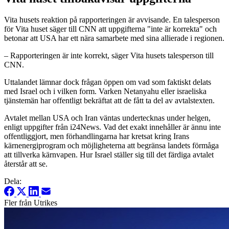
Vita husets reaktion på rapporteringen är avvisande. En talesperson
för Vita huset säger till CNN att uppgifterna "inte är korrekta" och
betonar att USA har ett nära samarbete med sina allierade i regionen.
– Rapporteringen är inte korrekt, säger Vita husets talesperson till
CNN.
Uttalandet lämnar dock frågan öppen om vad som faktiskt delats
med Israel och i vilken form. Varken Netanyahu eller israeliska
tjänstemän har offentligt bekräftat att de fått ta del av avtalstexten.
Avtalet mellan USA och Iran väntas undertecknas under helgen,
enligt uppgifter från i24News. Vad det exakt innehåller är ännu inte
offentliggjort, men förhandlingarna har kretsat kring Irans
kärnenergiprogram och möjligheterna att begränsa landets förmåga
att tillverka kärnvapen. Hur Israel ställer sig till det färdiga avtalet
återstår att se.
Dela:
Fler från Utrikes