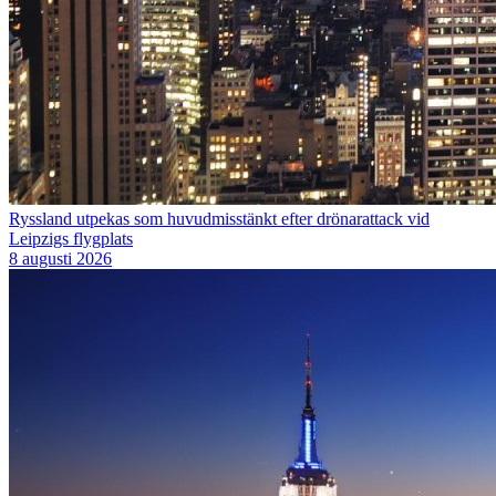
Ryssland utpekas som huvudmisstänkt efter drönarattack vid
Leipzigs flygplats
8 augusti 2026