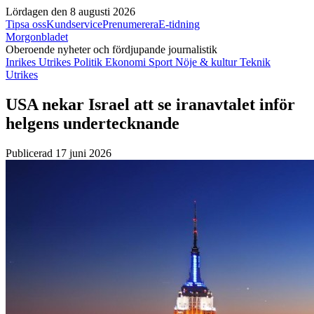
Lördagen den 8 augusti 2026
Tipsa oss
Kundservice
Prenumerera
E-tidning
Morgonbladet
Oberoende nyheter och fördjupande journalistik
Inrikes
Utrikes
Politik
Ekonomi
Sport
Nöje & kultur
Teknik
Utrikes
USA nekar Israel att se iranavtalet inför
helgens undertecknande
Publicerad 17 juni 2026