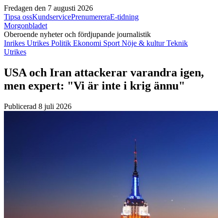
Fredagen den 7 augusti 2026
Tipsa oss
Kundservice
Prenumerera
E-tidning
Morgonbladet
Oberoende nyheter och fördjupande journalistik
Inrikes
Utrikes
Politik
Ekonomi
Sport
Nöje & kultur
Teknik
Utrikes
USA och Iran attackerar varandra igen,
men expert: "Vi är inte i krig ännu"
Publicerad 8 juli 2026