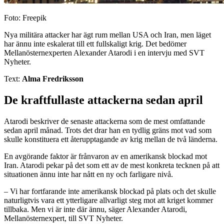
Foto: Freepik
Nya militära attacker har ägt rum mellan USA och Iran, men läget
har ännu inte eskalerat till ett fullskaligt krig. Det bedömer
Mellanösternexperten Alexander Atarodi i en intervju med SVT
Nyheter.
Text:
Alma Fredriksson
De kraftfullaste attackerna sedan april
Atarodi beskriver de senaste attackerna som de mest omfattande
sedan april månad. Trots det drar han en tydlig gräns mot vad som
skulle konstituera ett återupptagande av krig mellan de två länderna.
En avgörande faktor är frånvaron av en amerikansk blockad mot
Iran. Atarodi pekar på det som ett av de mest konkreta tecknen på att
situationen ännu inte har nått en ny och farligare nivå.
– Vi har fortfarande inte amerikansk blockad på plats och det skulle
naturligtvis vara ett ytterligare allvarligt steg mot att kriget kommer
tillbaka. Men vi är inte där ännu, säger Alexander Atarodi,
Mellanösternexpert, till SVT Nyheter.