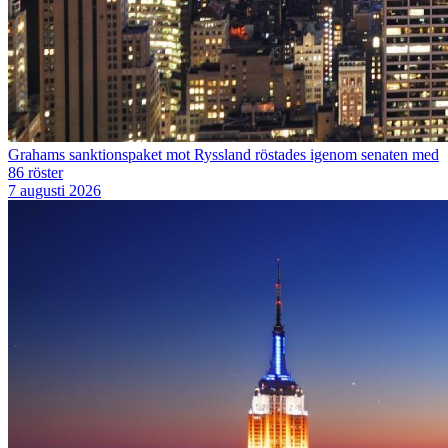
Grahams sanktionspaket mot Ryssland röstades igenom senaten med
86 röster
7 augusti 2026