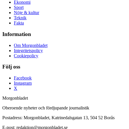
Ekonomi
Sport
Nöje & kultur
Teknik
Fakta
Information
Om Morgonbladet
Integritetspolicy
Cookiepolicy
Följ oss
Facebook
Instagram
X
Morgonbladet
Oberoende nyheter och fördjupande journalistik
Postadress: Morgonbladet, Katrinedalsgatan 13, 504 52 Borås
E-post: redaktion@morgonbladet.se