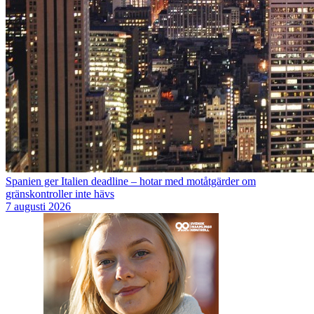
Spanien ger Italien deadline – hotar med motåtgärder om
gränskontroller inte hävs
7 augusti 2026