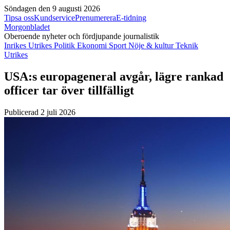
Söndagen den 9 augusti 2026
Tipsa oss
Kundservice
Prenumerera
E-tidning
Morgonbladet
Oberoende nyheter och fördjupande journalistik
Inrikes
Utrikes
Politik
Ekonomi
Sport
Nöje & kultur
Teknik
Utrikes
USA:s europageneral avgår, lägre rankad
officer tar över tillfälligt
Publicerad 2 juli 2026