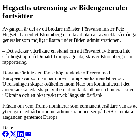
Hegseths utrensning av Bidengeneraler
fortsätter
Avgången är del av ett bredare mönster. Försvarsminister Pete
Hegseth har enligt Bloomberg en uttalad plan att avveckla så många
generaler som möjligt tillsatta under Biden-administrationen.
– Det skickar ytterligare en signal om att försvaret av Europa inte
står högst upp på Donald Trumps agenda, skriver Bloomberg i sin
rapportering.
Donahue är inte den förste högt rankade officeren med
Europaansvar som lämnar under Trumps andra mandatperiod.
Utrensningen skapar osäkerhet inom Nato om kontinuiteten i det
amerikanska ledarskapet vid en tidpunkt då alliansen hanterar kriget
i Ukraina och ett ökat ryskt tryck längs sin östflank.
Frågan om vem Trump nominerar som permanent ersättare väntas ge
ytterligare ledtrådar om hur administrationen ser på USA:s militära
åtaganden gentemot Europa.
Dela: