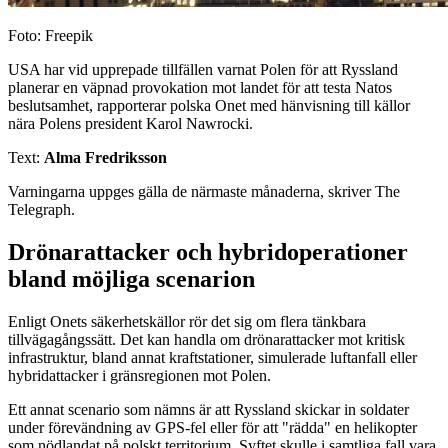
Foto: Freepik
USA har vid upprepade tillfällen varnat Polen för att Ryssland
planerar en väpnad provokation mot landet för att testa Natos
beslutsamhet, rapporterar polska Onet med hänvisning till källor
nära Polens president Karol Nawrocki.
Text:
Alma Fredriksson
Varningarna uppges gälla de närmaste månaderna, skriver The
Telegraph.
Drönarattacker och hybridoperationer
bland möjliga scenarion
Enligt Onets säkerhetskällor rör det sig om flera tänkbara
tillvägagångssätt. Det kan handla om drönarattacker mot kritisk
infrastruktur, bland annat kraftstationer, simulerade luftanfall eller
hybridattacker i gränsregionen mot Polen.
Ett annat scenario som nämns är att Ryssland skickar in soldater
under förevändning av GPS-fel eller för att "rädda" en helikopter
som nödlandat på polskt territorium. Syftet skulle i samtliga fall vara