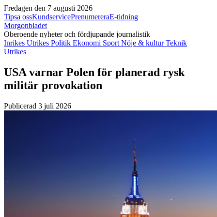
Fredagen den 7 augusti 2026
Tipsa oss
Kundservice
Prenumerera
E-tidning
Morgonbladet
Oberoende nyheter och fördjupande journalistik
Inrikes
Utrikes
Politik
Ekonomi
Sport
Nöje & kultur
Teknik
Utrikes
USA varnar Polen för planerad rysk
militär provokation
Publicerad 3 juli 2026