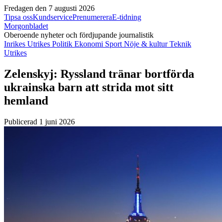
Fredagen den 7 augusti 2026
Tipsa oss
Kundservice
Prenumerera
E-tidning
Morgonbladet
Oberoende nyheter och fördjupande journalistik
Inrikes
Utrikes
Politik
Ekonomi
Sport
Nöje & kultur
Teknik
Utrikes
Zelenskyj: Ryssland tränar bortförda
ukrainska barn att strida mot sitt
hemland
Publicerad 1 juni 2026