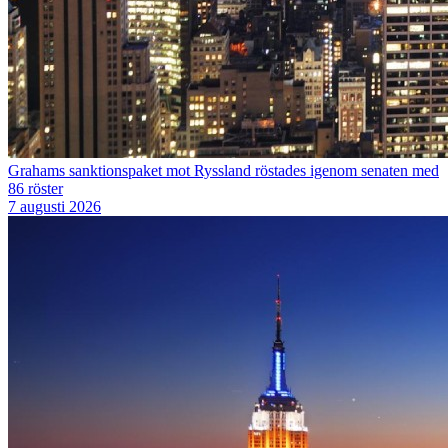
Grahams sanktionspaket mot Ryssland röstades igenom senaten med
86 röster
7 augusti 2026