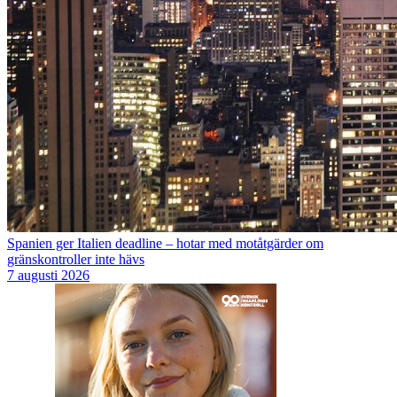
Spanien ger Italien deadline – hotar med motåtgärder om
gränskontroller inte hävs
7 augusti 2026