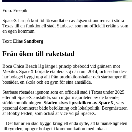
Foto: Freepik
SpaceX har på kort tid förvandlat en avlägsen strandremsa i södra
Texas till en funktionell stad, Starbase, som nu officiellt erkänts som
en egen kommun.
Text:
Elias Sandberg
Från öken till raketstad
Boca Chica Beach låg länge i princip obebodd vid gränsen mot
Mexiko. SpaceX började etablera sig där runt 2014, och sedan dess
har bolaget byggt upp allt från produktionshallar och startramper till
bostäder, en skola och ett gym för sina anställda.
Starbase röstades igenom som en officiell stad i Texas under 2025,
efter att SpaceX-anställda, som utgör majoriteten av de boende,
stödde ombildningen.
Staden styrs i praktiken av SpaceX
, vars
personal dominerar både befolkning och lokalpolitik. Borgmästaren
är Bobby Peden, som också är vice vd på SpaceX.
– Det här är en stad byggd kring ett enda syfte, att ta mänskligheten
till rymden, uppger bolaget i kommunikation med lokala