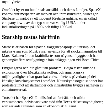
myndigheter.
Området hyser nu hundratals anställda och deras familjer. SpaceX
kontrollerar merparten av marken och infrastrukturen, vilket gör
Starbase till något av ett modernt företagssamhälle, en så kallad
company town, av den typ som var vanlig i USA under
industrialiseringen på 1800- och tidigt 1900-tal.
Starship testas härifrån
Starbase är basen för SpaceX flaggskeppsprojekt Starship, det
raketssystem som Musk avser använda för att skicka människor till
Mars. Raketen är den kraftfullaste som någonsin byggts och har
genomgått flera testflygningar från anläggningen vid Boca Chica.
Flygningarna har inte gått utan problem. Tidiga tester slutade i
explosioner över Mexikanska golfen, och amerikanska
miljömyndigheter har granskat verksamhetens påverkan på det
känsliga kustekosystemet i området. Naturskyddsorganisationer har
protesterat mot att startramper och infrastruktur byggts i närheten av
ett naturreservat.
Trots det har SpaceX fått tillstånd att fortsätta och utöka
verksamheten, delvis tack vare stöd från Texas delstatsmyndigheter,
som ser anläggningen som en ekonomisk tillgång.