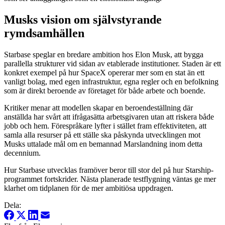
Musks vision om självstyrande
rymdsamhällen
Starbase speglar en bredare ambition hos Elon Musk, att bygga
parallella strukturer vid sidan av etablerade institutioner. Staden är ett
konkret exempel på hur SpaceX opererar mer som en stat än ett
vanligt bolag, med egen infrastruktur, egna regler och en befolkning
som är direkt beroende av företaget för både arbete och boende.
Kritiker menar att modellen skapar en beroendeställning där
anställda har svårt att ifrågasätta arbetsgivaren utan att riskera både
jobb och hem. Förespråkare lyfter i stället fram effektiviteten, att
samla alla resurser på ett ställe ska påskynda utvecklingen mot
Musks uttalade mål om en bemannad Marslandning inom detta
decennium.
Hur Starbase utvecklas framöver beror till stor del på hur Starship-
programmet fortskrider. Nästa planerade testflygning väntas ge mer
klarhet om tidplanen för de mer ambitiösa uppdragen.
Dela: