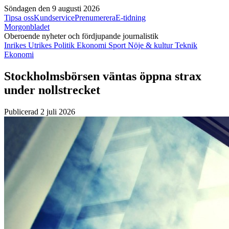
Söndagen den 9 augusti 2026
Tipsa oss
Kundservice
Prenumerera
E-tidning
Morgonbladet
Oberoende nyheter och fördjupande journalistik
Inrikes
Utrikes
Politik
Ekonomi
Sport
Nöje & kultur
Teknik
Ekonomi
Stockholmsbörsen väntas öppna strax
under nollstrecket
Publicerad 2 juli 2026