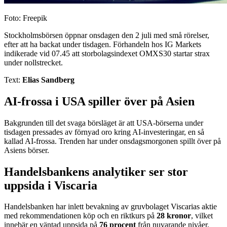
Foto: Freepik
Stockholmsbörsen öppnar onsdagen den 2 juli med små rörelser,
efter att ha backat under tisdagen. Förhandeln hos IG Markets
indikerade vid 07.45 att storbolagsindexet OMXS30 startar strax
under nollstrecket.
Text:
Elias Sandberg
AI-frossa i USA spiller över på Asien
Bakgrunden till det svaga börsläget är att USA-börserna under
tisdagen pressades av förnyad oro kring AI-investeringar, en så
kallad AI-frossa. Trenden har under onsdagsmorgonen spillt över på
Asiens börser.
Handelsbankens analytiker ser stor
uppsida i Viscaria
Handelsbanken har inlett bevakning av gruvbolaget Viscarias aktie
med rekommendationen köp och en riktkurs på
28 kronor
, vilket
innebär en väntad uppsida på
76 procent
från nuvarande nivåer.