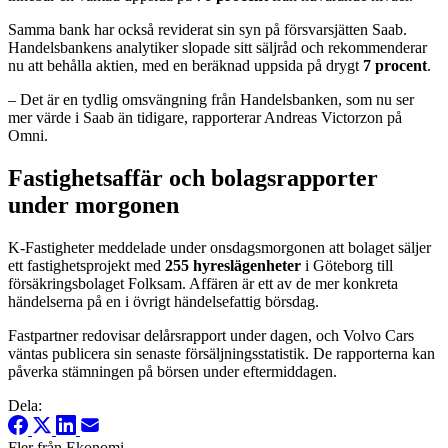
Samma bank har också reviderat sin syn på försvarsjätten Saab.
Handelsbankens analytiker slopade sitt säljråd och rekommenderar
nu att behålla aktien, med en beräknad uppsida på drygt
7 procent
.
– Det är en tydlig omsvängning från Handelsbanken, som nu ser
mer värde i Saab än tidigare, rapporterar Andreas Victorzon på
Omni.
Fastighetsaffär och bolagsrapporter
under morgonen
K-Fastigheter meddelade under onsdagsmorgonen att bolaget säljer
ett fastighetsprojekt med
255 hyreslägenheter
i Göteborg till
försäkringsbolaget Folksam. Affären är ett av de mer konkreta
händelserna på en i övrigt händelsefattig börsdag.
Fastpartner redovisar delårsrapport under dagen, och Volvo Cars
väntas publicera sin senaste försäljningsstatistik. De rapporterna kan
påverka stämningen på börsen under eftermiddagen.
Dela:
Fler från Ekonomi