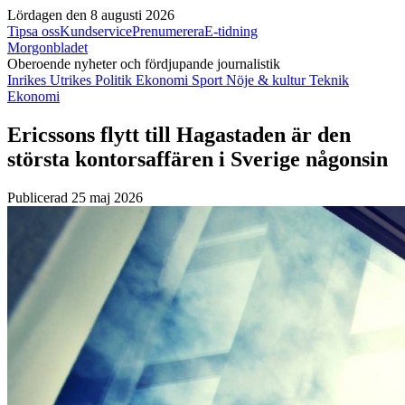
Lördagen den 8 augusti 2026
Tipsa oss
Kundservice
Prenumerera
E-tidning
Morgonbladet
Oberoende nyheter och fördjupande journalistik
Inrikes
Utrikes
Politik
Ekonomi
Sport
Nöje & kultur
Teknik
Ekonomi
Ericssons flytt till Hagastaden är den
största kontorsaffären i Sverige någonsin
Publicerad 25 maj 2026