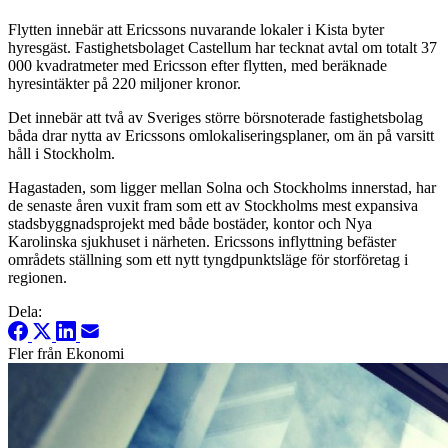
Flytten innebär att Ericssons nuvarande lokaler i Kista byter
hyresgäst. Fastighetsbolaget Castellum har tecknat avtal om totalt 37
000 kvadratmeter med Ericsson efter flytten, med beräknade
hyresintäkter på 220 miljoner kronor.
Det innebär att två av Sveriges större börsnoterade fastighetsbolag
båda drar nytta av Ericssons omlokaliseringsplaner, om än på varsitt
håll i Stockholm.
Hagastaden, som ligger mellan Solna och Stockholms innerstad, har
de senaste åren vuxit fram som ett av Stockholms mest expansiva
stadsbyggnadsprojekt med både bostäder, kontor och Nya
Karolinska sjukhuset i närheten. Ericssons inflyttning befäster
områdets ställning som ett nytt tyngdpunktsläge för storföretag i
regionen.
Dela:
Fler från Ekonomi