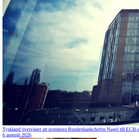
Tyskland överväger att nominera Bundesbankchefen Nagel till ECB-
6 augusti 2026