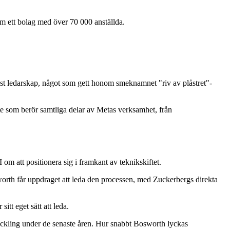
 ett bolag med över 70 000 anställda.
st ledarskap, något som gett honom smeknamnet "riv av plåstret"-
te som berör samtliga delar av Metas verksamhet, från
om att positionera sig i framkant av teknikskiftet.
worth får uppdraget att leda den processen, med Zuckerbergs direkta
tt eget sätt att leda.
veckling under de senaste åren. Hur snabbt Bosworth lyckas