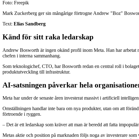
Foto: Freepik
Mark Zuckerberg ger sin mångårige förtrogne Andrew "Boz" Bosworth 
Text:
Elias Sandberg
Känd för sitt raka ledarskap
Andrew Bosworth är ingen okänd profil inom Meta. Han har arbetat nä
chefen i interna sammanhang.
Som teknologichef, CTO, har Bosworth redan en central roll i bolaget.
produktutveckling till infrastruktur.
AI-satsningen påverkar hela organisatione
Meta har under de senaste åren investerat massivt i artificiell intell
Omställningen handlar inte bara om nya produkter, utan om att förändr
förtroende i ryggen.
– Det är ett ledarskap som kräver att man är beredd att fatta impopulär
Metas aktie och position på marknaden följs noga av investerare som v