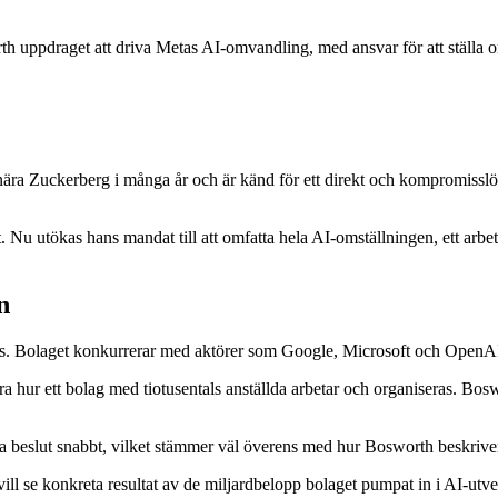
uppdraget att driva Metas AI-omvandling, med ansvar för att ställa om
ra Zuckerberg i många år och är känd för ett direkt och kompromisslö
 Nu utökas hans mandat till att omfatta hela AI-omställningen, ett arbe
n
igens. Bolaget konkurrerar med aktörer som Google, Microsoft och OpenAI 
a hur ett bolag med tiotusentals anställda arbetar och organiseras. Bos
a beslut snabbt, vilket stämmer väl överens med hur Bosworth beskriver si
ill se konkreta resultat av de miljardbelopp bolaget pumpat in i AI-ut