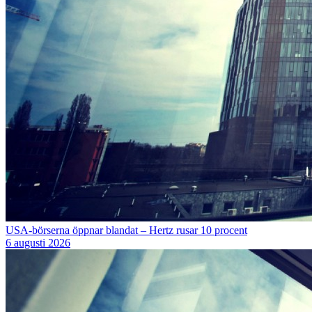
USA-börserna öppnar blandat – Hertz rusar 10 procent
6 augusti 2026