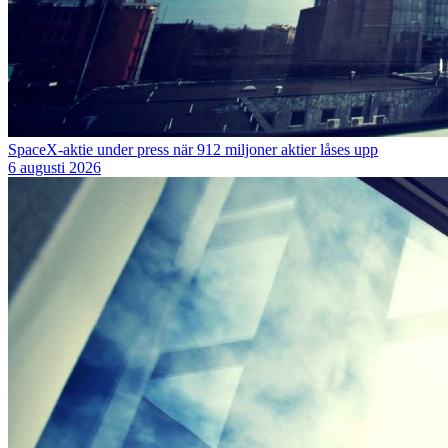
SpaceX-aktie under press när 912 miljoner aktier låses upp
6 augusti 2026