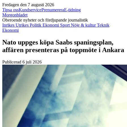
Fredagen den 7 augusti 2026
Tipsa oss
Kundservice
Prenumerera
E-tidning
Morgonbladet
Oberoende nyheter och fördjupande journalistik
Inrikes
Utrikes
Politik
Ekonomi
Sport
Nöje & kultur
Teknik
Ekonomi
Nato uppges köpa Saabs spaningsplan,
affären presenteras på toppmöte i Ankara
Publicerad 6 juli 2026