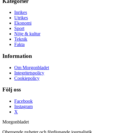
Kategorier
Inrikes
Utrikes
Ekonomi
Sport
Nöje & kultur
Teknik
Fakta
Information
Om Morgonbladet
Integritetspolicy
Cookiepolicy
Följ oss
Facebook
Instagram
X
Morgonbladet
Oberoende nyheter och fördjupande journalistik