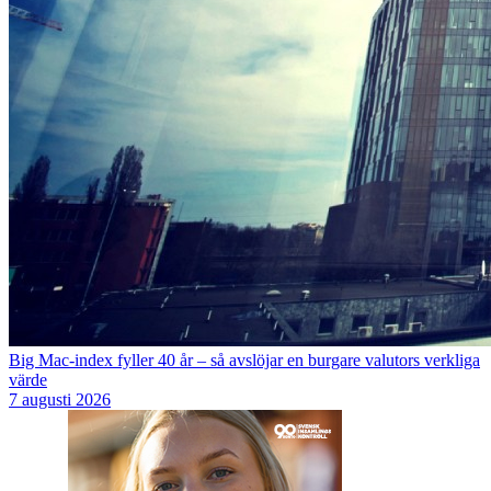
Big Mac-index fyller 40 år – så avslöjar en burgare valutors verkliga
värde
7 augusti 2026