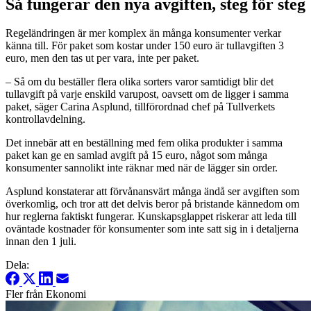
Så fungerar den nya avgiften, steg för steg
Regeländringen är mer komplex än många konsumenter verkar
känna till. För paket som kostar under 150 euro är tullavgiften 3
euro, men den tas ut per vara, inte per paket.
– Så om du beställer flera olika sorters varor samtidigt blir det
tullavgift på varje enskild varupost, oavsett om de ligger i samma
paket, säger Carina Asplund, tillförordnad chef på Tullverkets
kontrollavdelning.
Det innebär att en beställning med fem olika produkter i samma
paket kan ge en samlad avgift på 15 euro, något som många
konsumenter sannolikt inte räknar med när de lägger sin order.
Asplund konstaterar att förvånansvärt många ändå ser avgiften som
överkomlig, och tror att det delvis beror på bristande kännedom om
hur reglerna faktiskt fungerar. Kunskapsglappet riskerar att leda till
oväntade kostnader för konsumenter som inte satt sig in i detaljerna
innan den 1 juli.
Dela:
Fler från Ekonomi