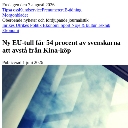
Fredagen den 7 augusti 2026
Tipsa oss
Kundservice
Prenumerera
E-tidning
Morgonbladet
Oberoende nyheter och fördjupande journalistik
Inrikes
Utrikes
Politik
Ekonomi
Sport
Nöje & kultur
Teknik
Ekonomi
Ny EU-tull får 54 procent av svenskarna
att avstå från Kina-köp
Publicerad 1 juni 2026