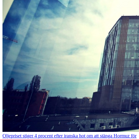
Oljepriset stiger 4 procent efter iranska hot om att stänga Hormuz för