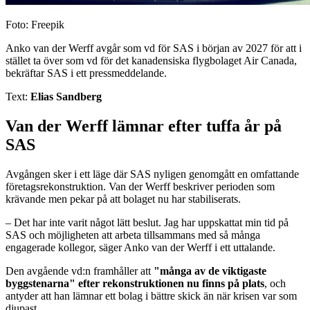
Foto: Freepik
Anko van der Werff avgår som vd för SAS i början av 2027 för att i
stället ta över som vd för det kanadensiska flygbolaget Air Canada,
bekräftar SAS i ett pressmeddelande.
Text:
Elias Sandberg
Van der Werff lämnar efter tuffa år på
SAS
Avgången sker i ett läge där SAS nyligen genomgått en omfattande
företagsrekonstruktion. Van der Werff beskriver perioden som
krävande men pekar på att bolaget nu har stabiliserats.
– Det har inte varit något lätt beslut. Jag har uppskattat min tid på
SAS och möjligheten att arbeta tillsammans med så många
engagerade kollegor, säger Anko van der Werff i ett uttalande.
Den avgående vd:n framhåller att
"många av de viktigaste
byggstenarna" efter rekonstruktionen nu finns på plats
, och
antyder att han lämnar ett bolag i bättre skick än när krisen var som
djupast.