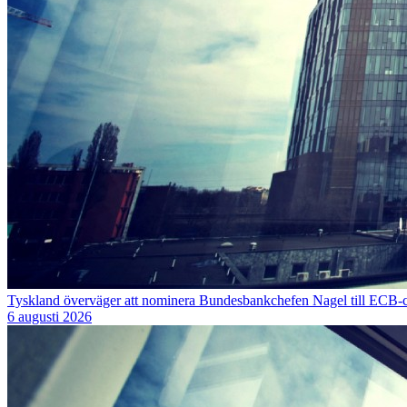
Tyskland överväger att nominera Bundesbankchefen Nagel till ECB-
6 augusti 2026