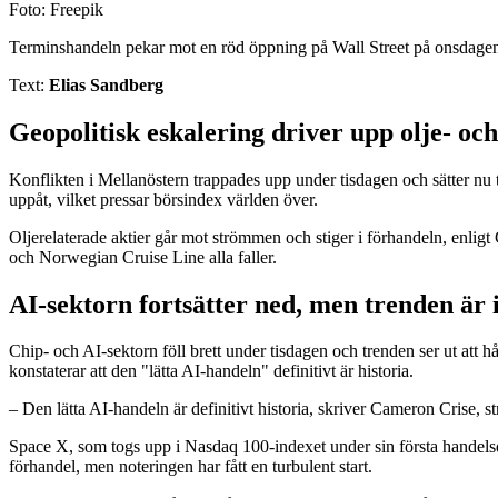
Foto: Freepik
Terminshandeln pekar mot en röd öppning på Wall Street på onsdagen, s
Text:
Elias Sandberg
Geopolitisk eskalering driver upp olje- oc
Konflikten i Mellanöstern trappades upp under tisdagen och sätter nu 
uppåt, vilket pressar börsindex världen över.
Oljerelaterade aktier går mot strömmen och stiger i förhandeln, enl
och Norwegian Cruise Line alla faller.
AI-sektorn fortsätter ned, men trenden är 
Chip- och AI-sektorn föll brett under tisdagen och trenden ser ut att 
konstaterar att den "lätta AI-handeln" definitivt är historia.
– Den lätta AI-handeln är definitivt historia, skriver Cameron Crise, 
Space X, som togs upp i Nasdaq 100-indexet under sin första handelsda
förhandel, men noteringen har fått en turbulent start.