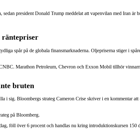
edan president Donald Trump meddelat att vapenvilan med Iran är bruten
h räntepriser
tydliga spår på de globala finansmarknaderna. Oljepriserna stiger i spår
igt CNBC. Marathon Petroleum, Chevron och Exxon Mobil tillhör vinnar
inte bruten
hålla i sig. Bloombergs strateg Cameron Crise skriver i en kommentar att
strateg på Bloomberg.
g, föll över 6 procent och handlas nu kring introduktionskursen 150 do