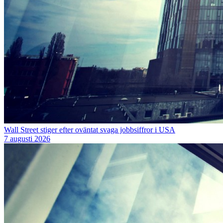
Wall Street stiger efter oväntat svaga jobbsiffror i USA
7 augusti 2026