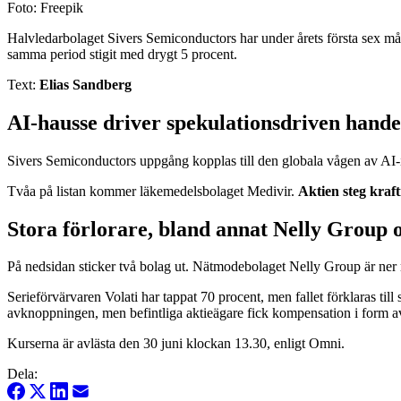
Foto: Freepik
Halvledarbolaget Sivers Semiconductors har under årets första sex m
samma period stigit med drygt 5 procent.
Text:
Elias Sandberg
AI-hausse driver spekulationsdriven hande
Sivers Semiconductors uppgång kopplas till den globala vågen av AI-i
Tvåa på listan kommer läkemedelsbolaget Medivir.
Aktien steg kraft
Stora förlorare, bland annat Nelly Group o
På nedsidan sticker två bolag ut. Nätmodebolaget Nelly Group är ne
Serieförvärvaren Volati har tappat 70 procent, men fallet förklaras t
avknoppningen, men befintliga aktieägare fick kompensation i form av 
Kurserna är avlästa den 30 juni klockan 13.30, enligt Omni.
Dela: