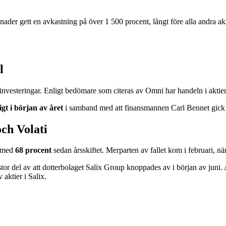
ånader gett en avkastning på över 1 500 procent, långt före alla andra
l
nvesteringar. Enligt bedömare som citeras av Omni har handeln i aktien
igt i början av året
i samband med att finansmannen Carl Bennet gick i
ch Volati
r med
68 procent
sedan årsskiftet. Merparten av fallet kom i februari, n
ill stor del av att dotterbolaget Salix Group knoppades av i början av j
aktier i Salix.