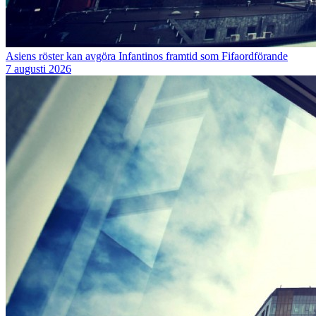
Asiens röster kan avgöra Infantinos framtid som Fifaordförande
7 augusti 2026