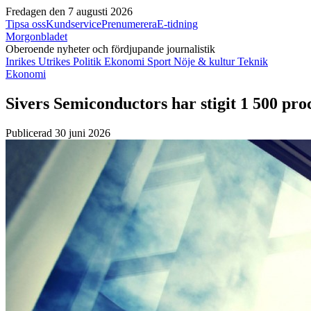
Fredagen den 7 augusti 2026
Tipsa oss
Kundservice
Prenumerera
E-tidning
Morgonbladet
Oberoende nyheter och fördjupande journalistik
Inrikes
Utrikes
Politik
Ekonomi
Sport
Nöje & kultur
Teknik
Ekonomi
Sivers Semiconductors har stigit 1 500 proc
Publicerad 30 juni 2026