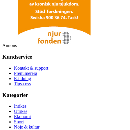
Annons
Kundservice
Kontakt & support
Prenumerera
E-tidning
Tipsa oss
Kategorier
Inrikes
Utrikes
Ekonomi
Sport
Nöje & kultur