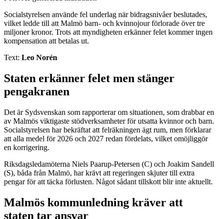
Socialstyrelsen använde fel underlag när bidragsnivåer beslutades,
vilket ledde till att Malmö barn- och kvinnojour förlorade över tre
miljoner kronor. Trots att myndigheten erkänner felet kommer ingen
kompensation att betalas ut.
Text:
Leo Norén
Staten erkänner felet men stänger
pengakranen
Det är Sydsvenskan som rapporterar om situationen, som drabbar en
av Malmös viktigaste stödverksamheter för utsatta kvinnor och barn.
Socialstyrelsen har bekräftat att felräkningen ägt rum, men förklarar
att alla medel för 2026 och 2027 redan fördelats, vilket omöjliggör
en korrigering.
Riksdagsledamöterna Niels Paarup-Petersen (C) och Joakim Sandell
(S), båda från Malmö, har krävt att regeringen skjuter till extra
pengar för att täcka förlusten. Något sådant tillskott blir inte aktuellt.
Malmös kommunledning kräver att
staten tar ansvar