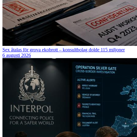
Sex åtalas för grova ekobrott – konsultbolag dolde 115 miljoner
6 augusti 2026