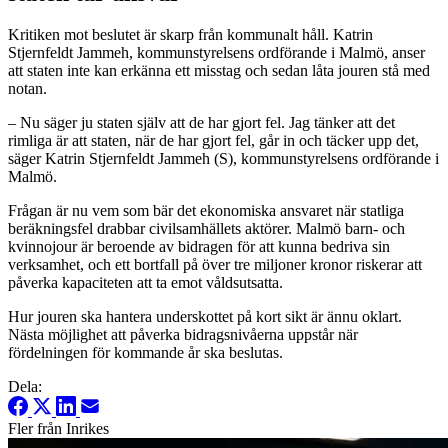
Kritiken mot beslutet är skarp från kommunalt håll. Katrin
Stjernfeldt Jammeh, kommunstyrelsens ordförande i Malmö, anser
att staten inte kan erkänna ett misstag och sedan låta jouren stå med
notan.
– Nu säger ju staten själv att de har gjort fel. Jag tänker att det
rimliga är att staten, när de har gjort fel, går in och täcker upp det,
säger Katrin Stjernfeldt Jammeh (S), kommunstyrelsens ordförande i
Malmö.
Frågan är nu vem som bär det ekonomiska ansvaret när statliga
beräkningsfel drabbar civilsamhällets aktörer. Malmö barn- och
kvinnojour är beroende av bidragen för att kunna bedriva sin
verksamhet, och ett bortfall på över tre miljoner kronor riskerar att
påverka kapaciteten att ta emot våldsutsatta.
Hur jouren ska hantera underskottet på kort sikt är ännu oklart.
Nästa möjlighet att påverka bidragsnivåerna uppstår när
fördelningen för kommande år ska beslutas.
Dela:
Fler från Inrikes