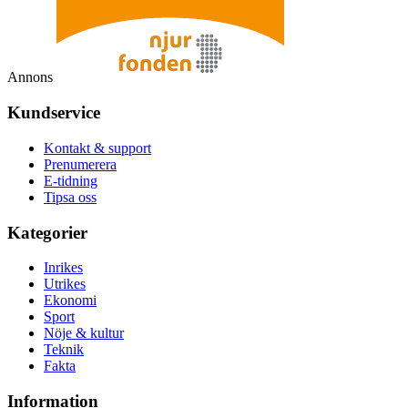
Annons
Kundservice
Kontakt & support
Prenumerera
E-tidning
Tipsa oss
Kategorier
Inrikes
Utrikes
Ekonomi
Sport
Nöje & kultur
Teknik
Fakta
Information