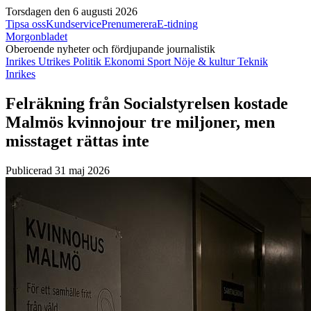
Torsdagen den 6 augusti 2026
Tipsa oss
Kundservice
Prenumerera
E-tidning
Morgonbladet
Oberoende nyheter och fördjupande journalistik
Inrikes
Utrikes
Politik
Ekonomi
Sport
Nöje & kultur
Teknik
Inrikes
Felräkning från Socialstyrelsen kostade
Malmös kvinnojour tre miljoner, men
misstaget rättas inte
Publicerad 31 maj 2026