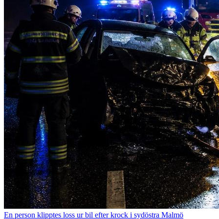
En person klipptes loss ur bil efter krock i sydöstra Malmö