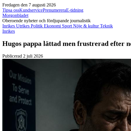
Fredagen den 7 augusti 2026
Tipsa oss
Kundservice
Prenumerera
E-tidning
Morgonbladet
Oberoende nyheter och fördjupande journalistik
Inrikes
Utrikes
Politik
Ekonomi
Sport
Nöje & kultur
Teknik
Inrikes
Hugos pappa lättad men frustrerad efter 
Publicerad 2 juli 2026