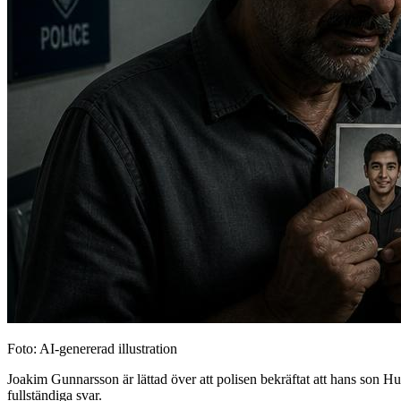
Foto: AI-genererad illustration
Joakim Gunnarsson är lättad över att polisen bekräftat att hans son Hu
fullständiga svar.