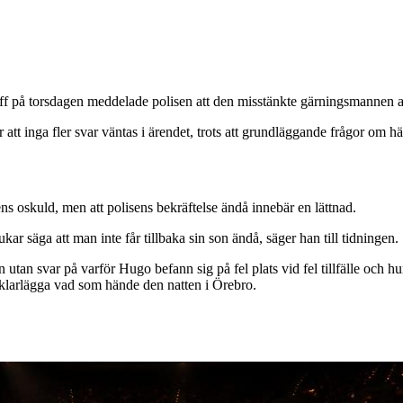
äff på torsdagen meddelade polisen att den misstänkte gärningsmannen a
 att inga fler svar väntas i ärendet, trots att grundläggande frågor om h
ns oskuld, men att polisens bekräftelse ändå innebär en lättnad.
kar säga att man inte får tillbaka sin son ändå, säger han till tidningen.
utan svar på varför Hugo befann sig på fel plats vid fel tillfälle och 
j klarlägga vad som hände den natten i Örebro.