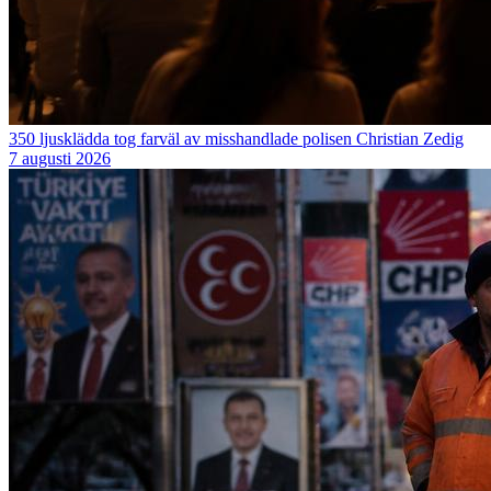
350 ljusklädda tog farväl av misshandlade polisen Christian Zedig
7 augusti 2026