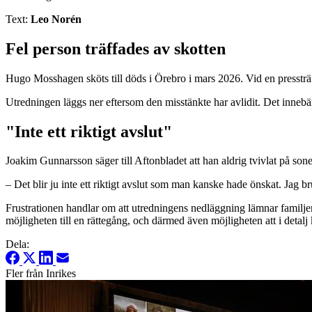
Text:
Leo Norén
Fel person träffades av skotten
Hugo Mosshagen sköts till döds i Örebro i mars 2026. Vid en presstr
Utredningen läggs ner eftersom den misstänkte har avlidit. Det innebär
"Inte ett riktigt avslut"
Joakim Gunnarsson säger till Aftonbladet att han aldrig tvivlat på sone
– Det blir ju inte ett riktigt avslut som man kanske hade önskat. Jag bru
Frustrationen handlar om att utredningens nedläggning lämnar familjen 
möjligheten till en rättegång, och därmed även möjligheten att i detal
Dela:
Fler från Inrikes