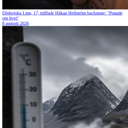
Dödssjuka Linn, 17, träffade Håkan Hellström backstage: "Pratade
om livet"
8 augusti 2026