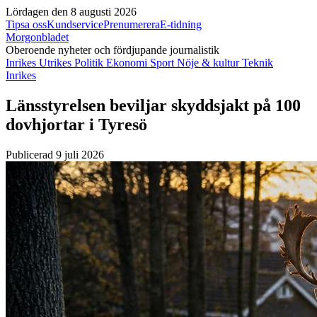
Lördagen den 8 augusti 2026
Tipsa oss
Kundservice
Prenumerera
E-tidning
Morgonbladet
Oberoende nyheter och fördjupande journalistik
Inrikes
Utrikes
Politik
Ekonomi
Sport
Nöje & kultur
Teknik
Inrikes
Länsstyrelsen beviljar skyddsjakt på 100
dovhjortar i Tyresö
Publicerad 9 juli 2026