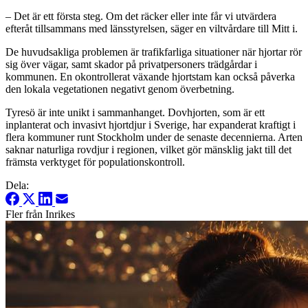
– Det är ett första steg. Om det räcker eller inte får vi utvärdera
efteråt tillsammans med länsstyrelsen, säger en viltvårdare till Mitt i.
De huvudsakliga problemen är trafikfarliga situationer när hjortar rör
sig över vägar, samt skador på privatpersoners trädgårdar i
kommunen. En okontrollerat växande hjortstam kan också påverka
den lokala vegetationen negativt genom överbetning.
Tyresö är inte unikt i sammanhanget. Dovhjorten, som är ett
inplanterat och invasivt hjortdjur i Sverige, har expanderat kraftigt i
flera kommuner runt Stockholm under de senaste decennierna. Arten
saknar naturliga rovdjur i regionen, vilket gör mänsklig jakt till det
främsta verktyget för populationskontroll.
Dela:
Fler från Inrikes