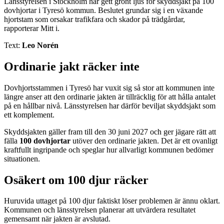
Länsstyrelsen i Stockholm har gett grönt ljus för skyddsjakt på 100
dovhjortar i Tyresö kommun. Beslutet grundar sig i en växande
hjortstam som orsakar trafikfara och skador på trädgårdar,
rapporterar Mitt i.
Text:
Leo Norén
Ordinarie jakt räcker inte
Dovhjortsstammen i Tyresö har vuxit sig så stor att kommunen inte
längre anser att den ordinarie jakten är tillräcklig för att hålla antalet
på en hållbar nivå. Länsstyrelsen har därför beviljat skyddsjakt som
ett komplement.
Skyddsjakten gäller fram till den 30 juni 2027 och ger jägare rätt att
fälla
100 dovhjortar
utöver den ordinarie jakten. Det är ett ovanligt
kraftfullt ingripande och speglar hur allvarligt kommunen bedömer
situationen.
Osäkert om 100 djur räcker
Huruvida uttaget på 100 djur faktiskt löser problemen är ännu oklart.
Kommunen och länsstyrelsen planerar att utvärdera resultatet
gemensamt när jakten är avslutad.