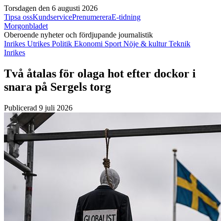
Torsdagen den 6 augusti 2026
Tipsa oss
Kundservice
Prenumerera
E-tidning
Morgonbladet
Oberoende nyheter och fördjupande journalistik
Inrikes
Utrikes
Politik
Ekonomi
Sport
Nöje & kultur
Teknik
Inrikes
Två åtalas för olaga hot efter dockor i
snara på Sergels torg
Publicerad 9 juli 2026