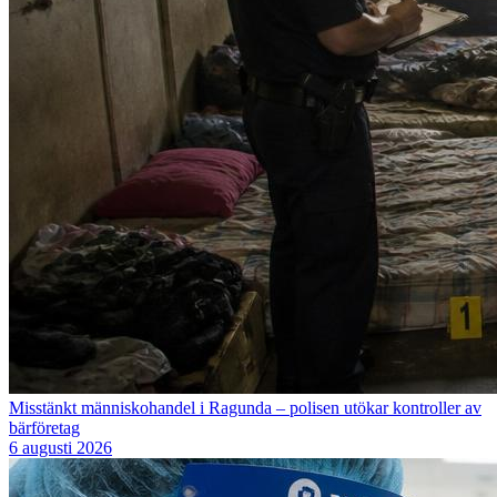
Misstänkt människohandel i Ragunda – polisen utökar kontroller av
bärföretag
6 augusti 2026