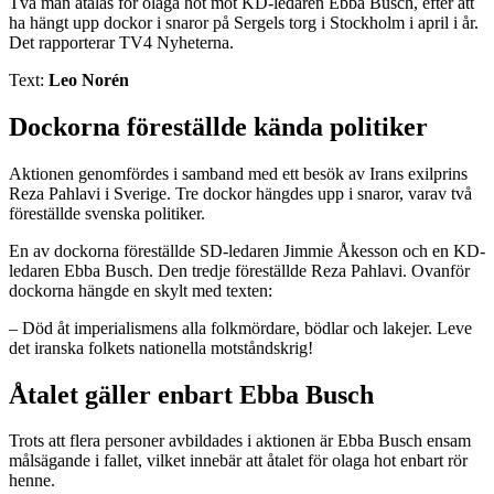
Två män åtalas för olaga hot mot KD-ledaren Ebba Busch, efter att
ha hängt upp dockor i snaror på Sergels torg i Stockholm i april i år.
Det rapporterar TV4 Nyheterna.
Text:
Leo Norén
Dockorna föreställde kända politiker
Aktionen genomfördes i samband med ett besök av Irans exilprins
Reza Pahlavi i Sverige. Tre dockor hängdes upp i snaror, varav två
föreställde svenska politiker.
En av dockorna föreställde SD-ledaren Jimmie Åkesson och en KD-
ledaren Ebba Busch. Den tredje föreställde Reza Pahlavi. Ovanför
dockorna hängde en skylt med texten:
– Död åt imperialismens alla folkmördare, bödlar och lakejer. Leve
det iranska folkets nationella motståndskrig!
Åtalet gäller enbart Ebba Busch
Trots att flera personer avbildades i aktionen är Ebba Busch ensam
målsägande i fallet, vilket innebär att åtalet för olaga hot enbart rör
henne.