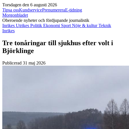
Torsdagen den 6 augusti 2026
Tipsa oss
Kundservice
Prenumerera
E-tidning
Morgonbladet
Oberoende nyheter och fördjupande journalistik
Inrikes
Utrikes
Politik
Ekonomi
Sport
Nöje & kultur
Teknik
Inrikes
Tre tonåringar till sjukhus efter volt i
Björklinge
Publicerad 31 maj 2026