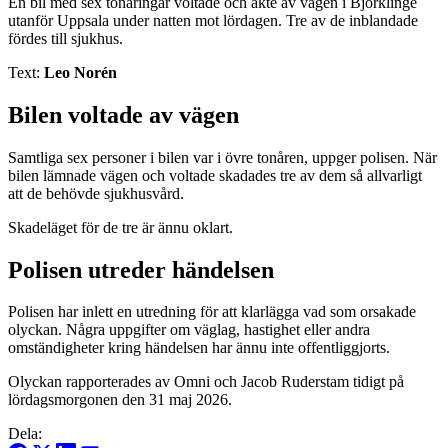
En bil med sex tonåringar voltade och åkte av vägen i Björklinge
utanför Uppsala under natten mot lördagen. Tre av de inblandade
fördes till sjukhus.
Text:
Leo Norén
Bilen voltade av vägen
Samtliga sex personer i bilen var i övre tonåren, uppger polisen. När
bilen lämnade vägen och voltade skadades tre av dem så allvarligt
att de behövde sjukhusvård.
Skadeläget för de tre är ännu oklart.
Polisen utreder händelsen
Polisen har inlett en utredning för att klarlägga vad som orsakade
olyckan. Några uppgifter om väglag, hastighet eller andra
omständigheter kring händelsen har ännu inte offentliggjorts.
Olyckan rapporterades av Omni och Jacob Ruderstam tidigt på
lördagsmorgonen den 31 maj 2026.
Dela: