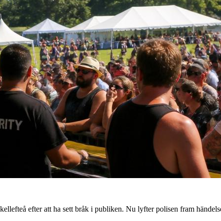
lefteå efter att ha sett bråk i publiken. Nu lyfter polisen fram händel