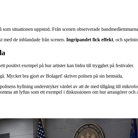
eå som situationen uppstod. Från scenen observerade bandmedlemmarna 
irekt med de inblandade från scenen.
Ingripandet fick effekt
, och spelnin
da
ositivt exempel på hur artister kan bidra till trygghet på festivaler.
gå. Mycket bra gjort av Bolaget! skriver polisen på sin hemsida.
och polisens hyllning understryker värdet av att de med tillgång till mik
komma att lyftas som ett exempel i diskussionen om hur arrangörer och ar