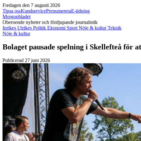
Fredagen den 7 augusti 2026
Tipsa oss
Kundservice
Prenumerera
E-tidning
Morgonbladet
Oberoende nyheter och fördjupande journalistik
Inrikes
Utrikes
Politik
Ekonomi
Sport
Nöje & kultur
Teknik
Nöje & kultur
Bolaget pausade spelning i Skellefteå för at
Publicerad 27 juni 2026