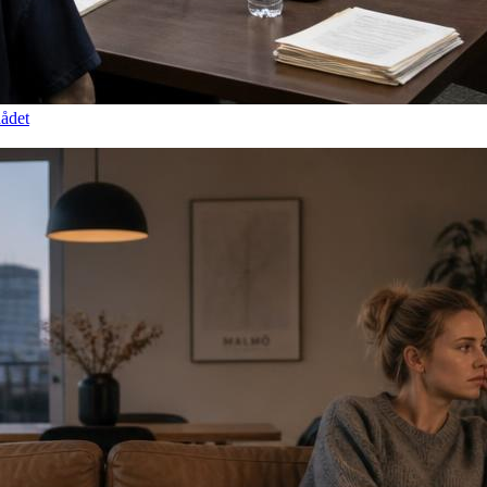
dådet