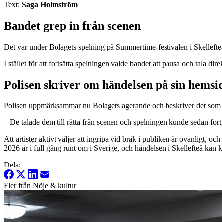
Text:
Saga Holmström
Bandet grep in från scenen
Det var under Bolagets spelning på Summertime-festivalen i Skelleft
I stället för att fortsätta spelningen valde bandet att pausa och tala d
Polisen skriver om händelsen på sin hemsi
Polisen uppmärksammar nu Bolagets agerande och beskriver det som ett p
– De talade dem till rätta från scenen och spelningen kunde sedan fort
Att artister aktivt väljer att ingripa vid bråk i publiken är ovanligt, 
2026 är i full gång runt om i Sverige, och händelsen i Skellefteå kan 
Dela:
Fler från Nöje & kultur