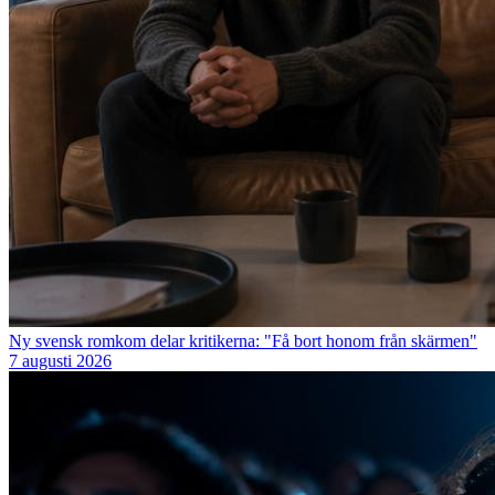
Ny svensk romkom delar kritikerna: "Få bort honom från skärmen"
7 augusti 2026