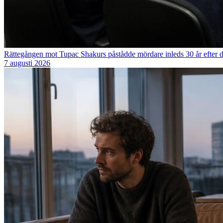
Rättegången mot Tupac Shakurs påstådde mördare inleds 30 år efter 
7 augusti 2026