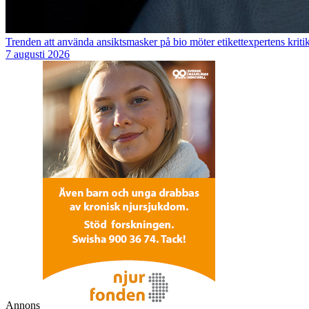
Trenden att använda ansiktsmasker på bio möter etikettexpertens kriti
7 augusti 2026
Annons