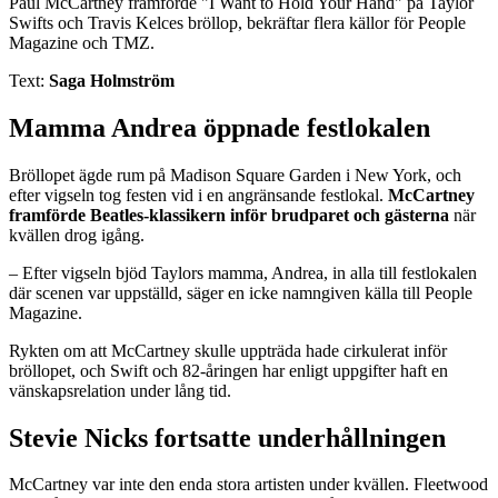
Paul McCartney framförde "I Want to Hold Your Hand" på Taylor
Swifts och Travis Kelces bröllop, bekräftar flera källor för People
Magazine och TMZ.
Text:
Saga Holmström
Mamma Andrea öppnade festlokalen
Bröllopet ägde rum på Madison Square Garden i New York, och
efter vigseln tog festen vid i en angränsande festlokal.
McCartney
framförde Beatles-klassikern inför brudparet och gästerna
när
kvällen drog igång.
– Efter vigseln bjöd Taylors mamma, Andrea, in alla till festlokalen
där scenen var uppställd, säger en icke namngiven källa till People
Magazine.
Rykten om att McCartney skulle uppträda hade cirkulerat inför
bröllopet, och Swift och 82-åringen har enligt uppgifter haft en
vänskapsrelation under lång tid.
Stevie Nicks fortsatte underhållningen
McCartney var inte den enda stora artisten under kvällen. Fleetwood