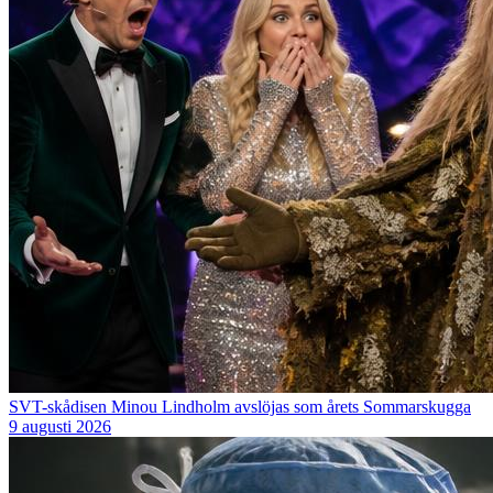
SVT-skådisen Minou Lindholm avslöjas som årets Sommarskugga
9 augusti 2026