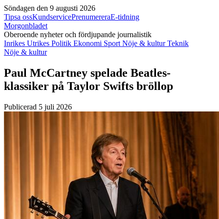
Söndagen den 9 augusti 2026
Tipsa oss
Kundservice
Prenumerera
E-tidning
Morgonbladet
Oberoende nyheter och fördjupande journalistik
Inrikes
Utrikes
Politik
Ekonomi
Sport
Nöje & kultur
Teknik
Nöje & kultur
Paul McCartney spelade Beatles-
klassiker på Taylor Swifts bröllop
Publicerad 5 juli 2026