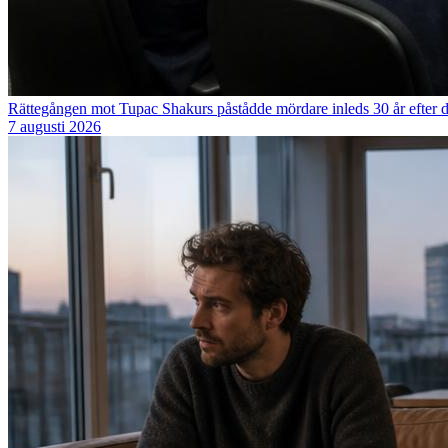
Rättegången mot Tupac Shakurs påstådde mördare inleds 30 år efter 
7 augusti 2026