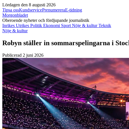
Lördagen den 8 augusti 2026
Tipsa oss
Kundservice
Prenumerera
E-tidning
Morgonbladet
Oberoende nyheter och fördjupande journalistik
Inrikes
Utrikes
Politik
Ekonomi
Sport
Nöje & kultur
Teknik
Nöje & kultur
Robyn ställer in sommarspelingarna i Stock
Publicerad 2 juni 2026