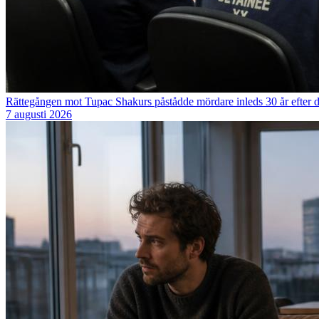
Rättegången mot Tupac Shakurs påstådde mördare inleds 30 år efter 
7 augusti 2026