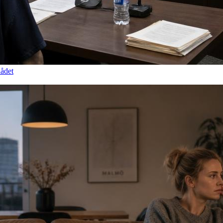
dådet