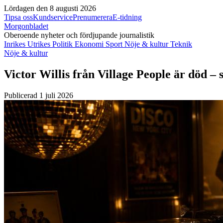
Lördagen den 8 augusti 2026
Tipsa oss
Kundservice
Prenumerera
E-tidning
Morgonbladet
Oberoende nyheter och fördjupande journalistik
Inrikes
Utrikes
Politik
Ekonomi
Sport
Nöje & kultur
Teknik
Nöje & kultur
Victor Willis från Village People är död 
Publicerad 1 juli 2026