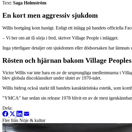
Text:
Saga Holmström
En kort men aggressiv sjukdom
Willis bortgång kom hastigt. Enligt ett inlägg på bandets officiella F
– Vi ber om att få sörja i fred, skriver Village People i inlägget.
Inga ytterligare detaljer om sjukdomen eller dödsorsaken har lämnats ut
Rösten och hjärnan bakom Village Peoples 
Victor Willis var inte bara en av de ursprungliga medlemmarna i Villag
blev globala discoklassiker under slutet av 1970-talet.
Willis bidrog också starkt till bandets karaktäristiska estetik, som ko
"YMCA" har sedan sin release 1978 blivit en av de mest igenkännbara p
Dela:
Fler från Nöje & kultur