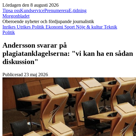
Lördagen den 8 augusti 2026
Tipsa oss
Kundservice
Prenumerera
E-tidning
Morgonbladet
Oberoende nyheter och fördjupande journalistik
Inrikes
Utrikes
Politik
Ekonomi
Sport
Nöje & kultur
Teknik
Politik
Andersson svarar på
plagiatanklagelserna: "vi kan ha en sådan
diskussion"
Publicerad 23 maj 2026