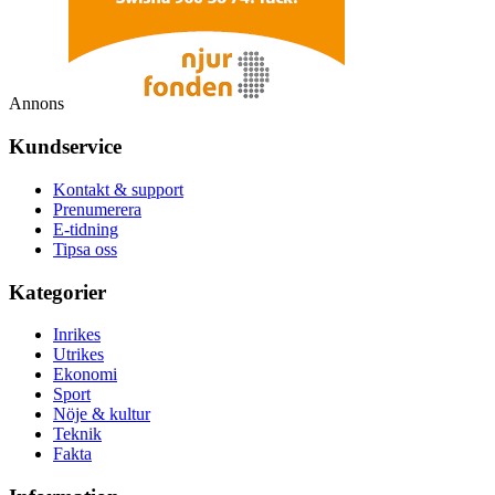
Annons
Kundservice
Kontakt & support
Prenumerera
E-tidning
Tipsa oss
Kategorier
Inrikes
Utrikes
Ekonomi
Sport
Nöje & kultur
Teknik
Fakta