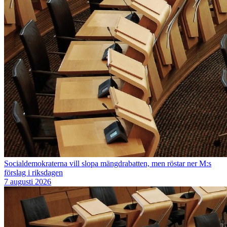
Socialdemokraterna vill slopa mängdrabatten, men röstar ner M:s
förslag i riksdagen
7 augusti 2026