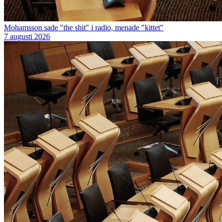
Mohamsson sade "the shit" i radio, menade "kittet"
7 augusti 2026