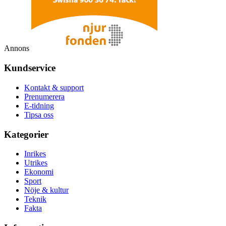
Annons
Kundservice
Kontakt & support
Prenumerera
E-tidning
Tipsa oss
Kategorier
Inrikes
Utrikes
Ekonomi
Sport
Nöje & kultur
Teknik
Fakta