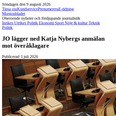
Söndagen den 9 augusti 2026
Tipsa oss
Kundservice
Prenumerera
E-tidning
Morgonbladet
Oberoende nyheter och fördjupande journalistik
Inrikes
Utrikes
Politik
Ekonomi
Sport
Nöje & kultur
Teknik
Politik
JO lägger ned Katja Nybergs anmälan
mot överåklagare
Publicerad 3 juli 2026