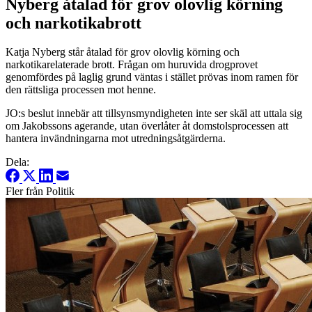
Nyberg åtalad för grov olovlig körning
och narkotikabrott
Katja Nyberg står åtalad för grov olovlig körning och
narkotikarelaterade brott. Frågan om huruvida drogprovet
genomfördes på laglig grund väntas i stället prövas inom ramen för
den rättsliga processen mot henne.
JO:s beslut innebär att tillsynsmyndigheten inte ser skäl att uttala sig
om Jakobssons agerande, utan överlåter åt domstolsprocessen att
hantera invändningarna mot utredningsåtgärderna.
Dela:
Fler från Politik