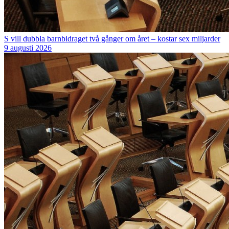
S vill dubbla barnbidraget två gånger om året – kostar sex miljarder
9 augusti 2026