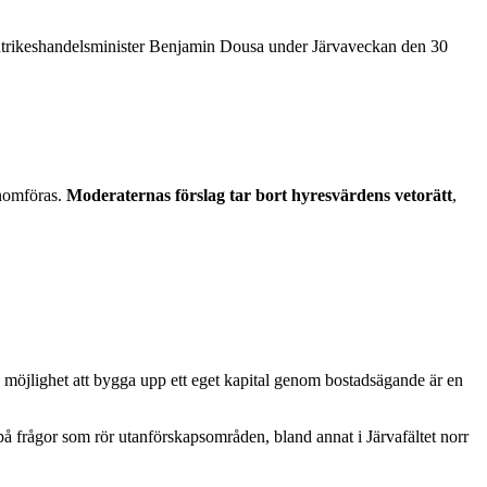
ch utrikeshandelsminister Benjamin Dousa under Järvaveckan den 30
enomföras.
Moderaternas förslag tar bort hyresvärdens vetorätt
,
 möjlighet att bygga upp ett eget kapital genom bostadsägande är en
på frågor som rör utanförskapsområden, bland annat i Järvafältet norr