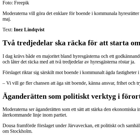
Foto: Freepik
Moderaterna vill göra det enklare för boende i kommunala hyresrätter
maj.
Text:
Inez Lindqvist
Två tredjedelar ska räcka för att starta o
I dag krävs både en majoritet bland hyresgästerna och ett godkännande
och låter det räcka med att två tredjedelar av hyresgästerna röstar ja.
Förslaget riktar sig särskilt mot boende i kommunalt ägda fastigheter 
– Vi vill ge fler chansen att äga sitt boende, känna ansvar, frihet och
Äganderätten som politiskt verktyg i föror
Moderaterna ser äganderätten som ett sätt att stärka den ekonomiska 
återkommande linje inom partiet.
Dousa framförde förslaget under Järvaveckan, ett politiskt och samhäl
om Stockholm.