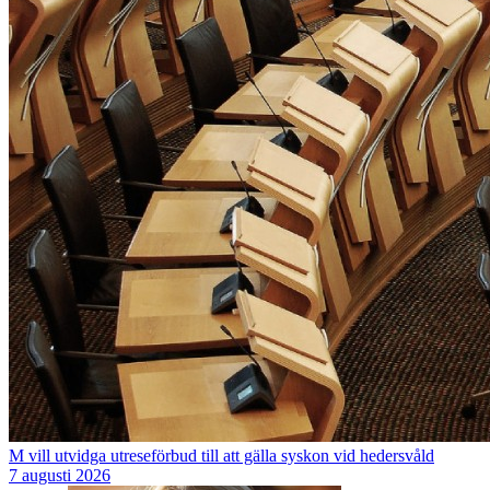
M vill utvidga utreseförbud till att gälla syskon vid hedersvåld
7 augusti 2026