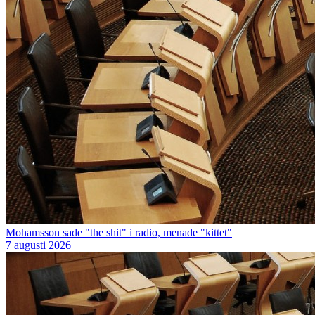
Mohamsson sade "the shit" i radio, menade "kittet"
7 augusti 2026