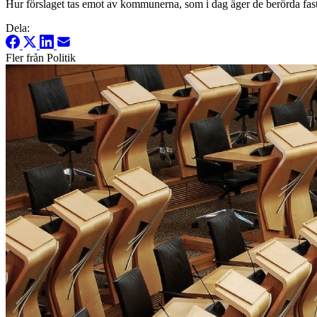
Hur förslaget tas emot av kommunerna, som i dag äger de berörda fasti
Dela:
Fler från Politik