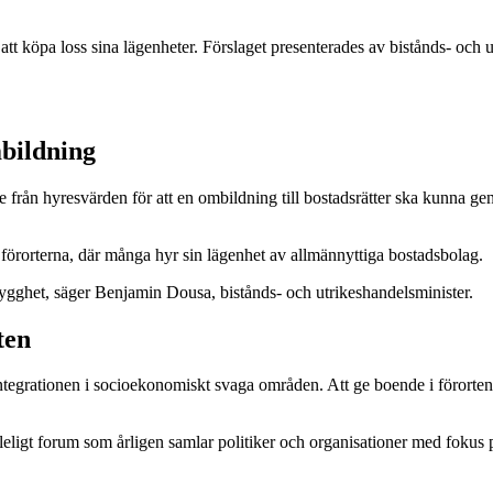
 att köpa loss sina lägenheter. Förslaget presenterades av bistånds- o
mbildning
 från hyresvärden för att en ombildning till bostadsrätter ska kunna g
i förorterna, där många hyr sin lägenhet av allmännyttiga bostadsbolag.
 trygghet, säger Benjamin Dousa, bistånds- och utrikeshandelsminister.
ten
integrationen i socioekonomiskt svaga områden. Att ge boende i förorten
leligt forum som årligen samlar politiker och organisationer med fokus 