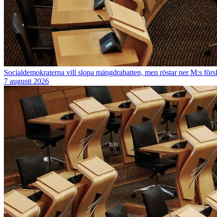
Socialdemokraterna vill slopa mängdrabatten, men röstar ner M:s försl
7 augusti 2026