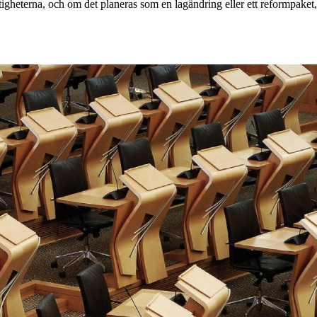
gheterna, och om det planeras som en lagändring eller ett reformpaket,