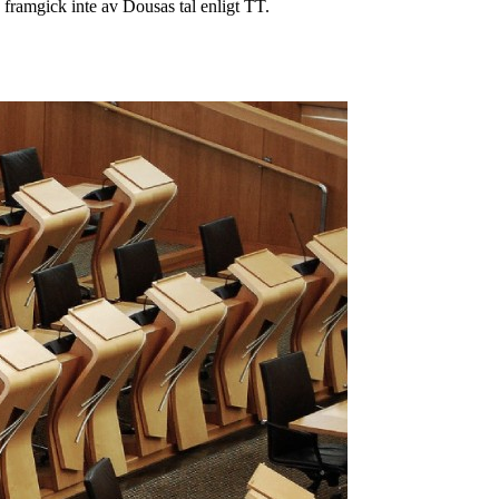
 framgick inte av Dousas tal enligt TT.