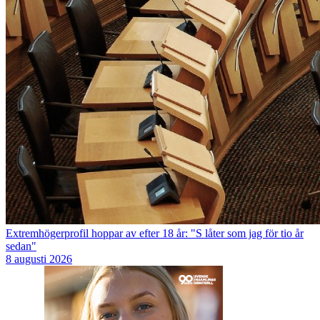
Extremhögerprofil hoppar av efter 18 år: "S låter som jag för tio år
sedan"
8 augusti 2026