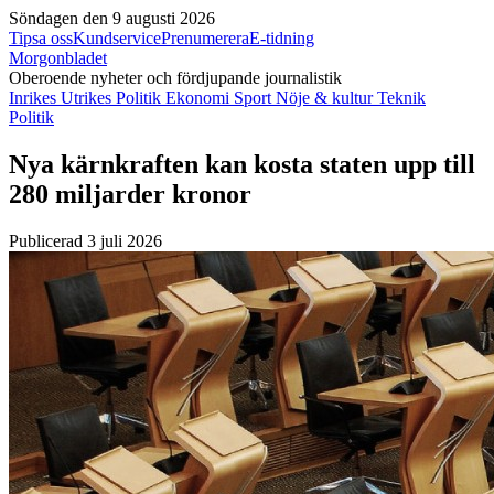
Söndagen den 9 augusti 2026
Tipsa oss
Kundservice
Prenumerera
E-tidning
Morgonbladet
Oberoende nyheter och fördjupande journalistik
Inrikes
Utrikes
Politik
Ekonomi
Sport
Nöje & kultur
Teknik
Politik
Nya kärnkraften kan kosta staten upp till
280 miljarder kronor
Publicerad 3 juli 2026