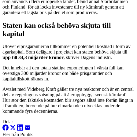
som används i flera europeiska länder, bland annat Storbritannien
och Finland, för att locka investerare till ny kärnkraft genom att
garantera ett lägsta pris på den el som produceras.
Staten kan också behöva skjuta till
kapital
Utöver elprisgarantierna tillkommer en potentiell kostnad i form av
ägarkapital. Som delägare i projektet kan staten behöva skjuta till
upp till 34,3 miljarder kronor
, skriver Dagens industri.
Det innebär att den totala statliga exponeringen i värsta fall kan
överstiga 300 miljarder kronor om både prisgarantier och
kapitaltillskott räknas in.
Avtalet med Videberg Kraft gäller tre nya reaktorer och är en central
del av regeringens satsning på att återuppbygga svensk kärnkraft.
Hur stor den faktiska kostnaden blir avgörs alltså inte förrän långt in
i framtiden, beroende på hur elmarknaden utvecklas under de
kommande fyra decennierna.
Dela:
Fler från Politik