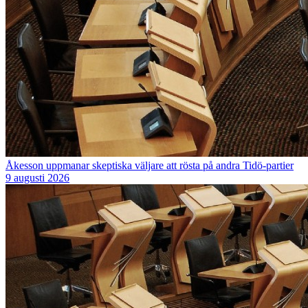
Åkesson uppmanar skeptiska väljare att rösta på andra Tidö-partier
9 augusti 2026