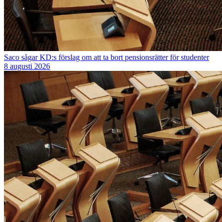
Saco sågar KD:s förslag om att ta bort pensionsrätter för studenter
8 augusti 2026