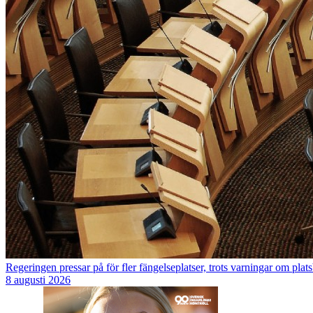
Regeringen pressar på för fler fängelseplatser, trots varningar om platsb
8 augusti 2026