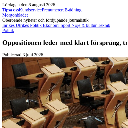
Lördagen den 8 augusti 2026
Tipsa oss
Kundservice
Prenumerera
E-tidning
Morgonbladet
Oberoende nyheter och fördjupande journalistik
Inrikes
Utrikes
Politik
Ekonomi
Sport
Nöje & kultur
Teknik
Politik
Oppositionen leder med klart försprång, t
Publicerad 3 juni 2026