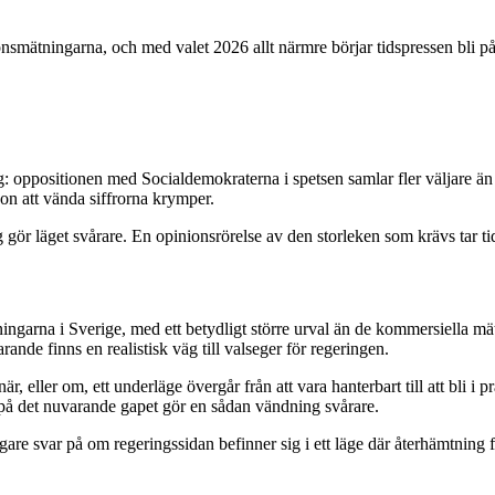
mätningarna, och med valet 2026 allt närmre börjar tidspressen bli påta
: oppositionen med Socialdemokraterna i spetsen samlar fler väljare än
on att vända siffrorna krymper.
gör läget svårare. En opinionsrörelse av den storleken som krävs tar tid
garna i Sverige, med ett betydligt större urval än de kommersiella m
arande finns en realistisk väg till valseger för regeringen.
är, eller om, ett underläge övergår från att vara hanterbart till att bli i
 på det nuvarande gapet gör en sådan vändning svårare.
e svar på om regeringssidan befinner sig i ett läge där återhämtning for