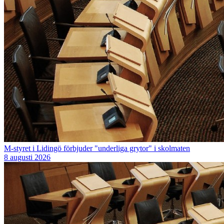
M-styret i Lidingö förbjuder "underliga grytor" i skolmaten
8 augusti 2026