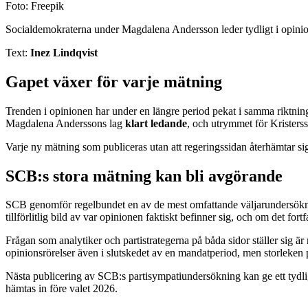
Foto: Freepik
Socialdemokraterna under Magdalena Andersson leder tydligt i opinions
Text:
Inez Lindqvist
Gapet växer för varje mätning
Trenden i opinionen har under en längre period pekat i samma riktning
Magdalena Anderssons lag
klart ledande
, och utrymmet för Kristerss
Varje ny mätning som publiceras utan att regeringssidan återhämtar sig 
SCB:s stora mätning kan bli avgörande
SCB genomför regelbundet en av de mest omfattande väljarundersöknin
tillförlitlig bild av var opinionen faktiskt befinner sig, och om det fortf
Frågan som analytiker och partistrategerna på båda sidor ställer sig är n
opinionsrörelser även i slutskedet av en mandatperiod, men storleken
Nästa publicering av SCB:s partisympatiundersökning kan ge ett tydligar
hämtas in före valet 2026.