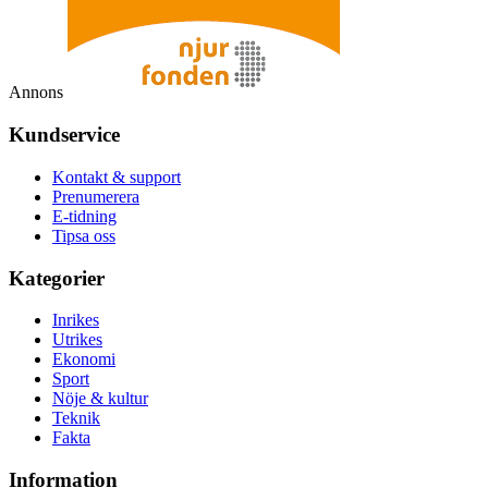
Annons
Kundservice
Kontakt & support
Prenumerera
E-tidning
Tipsa oss
Kategorier
Inrikes
Utrikes
Ekonomi
Sport
Nöje & kultur
Teknik
Fakta
Information