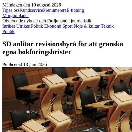
Måndagen den 10 augusti 2026
Tipsa oss
Kundservice
Prenumerera
E-tidning
Morgonbladet
Oberoende nyheter och fördjupande journalistik
Inrikes
Utrikes
Politik
Ekonomi
Sport
Nöje & kultur
Teknik
Politik
SD anlitar revisionsbyrå för att granska
egna bokföringsbrister
Publicerad 13 juni 2026