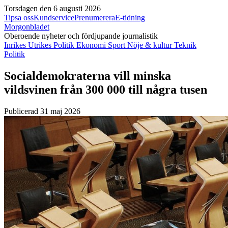
Torsdagen den 6 augusti 2026
Tipsa oss
Kundservice
Prenumerera
E-tidning
Morgonbladet
Oberoende nyheter och fördjupande journalistik
Inrikes
Utrikes
Politik
Ekonomi
Sport
Nöje & kultur
Teknik
Politik
Socialdemokraterna vill minska
vildsvinen från 300 000 till några tusen
Publicerad 31 maj 2026