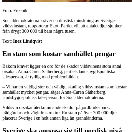
Foto: Freepik
Socialdemokraterna kräver en drastisk minskning av Sveriges
vildsvinstam, rapporterar Ekot. Partiet vill att antalet djur sjunker
från drygt 300 000 till bara några tusen.
Text:
Inez Lindqvist
En stam som kostar samhället pengar
Bakom kravet ligger en oro för de skador vildsvinens stora antal
orsakar. Anna-Caren Sätherberg, partiets landsbygdspolitiska
talesperson, är tydlig med problembilden.
– Vi har en väldigt stor och väldigt skadlig vildsvinstam som kostar
samhället mycket pengar, säger Anna-Caren Sätherberg,
landsbygdspolitisk talesperson för Socialdemokraterna.
Vildsvin orsakar återkommande skador på jordbruksmark,
trädgårdar och väginfrastruktur. En stam på över 300 000 djur
placerar Sverige i en helt annan liga än grannländerna.
Sverige ska anpassa sig till nordisk nivå