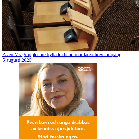
Även V:s gruppledare hyllade dömd mördare i brevkampanj
5 augusti 2026