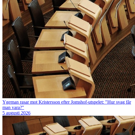
Ygeman rasar mot Kristersson efter Jomshof-utspelet: "Hur svag får
man vara?"
5 augusti 2026