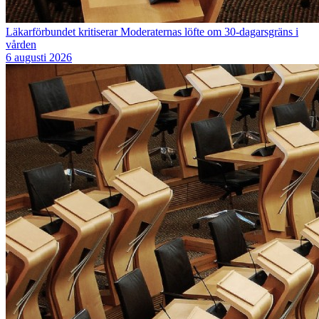
Läkarförbundet kritiserar Moderaternas löfte om 30-dagarsgräns i
vården
6 augusti 2026