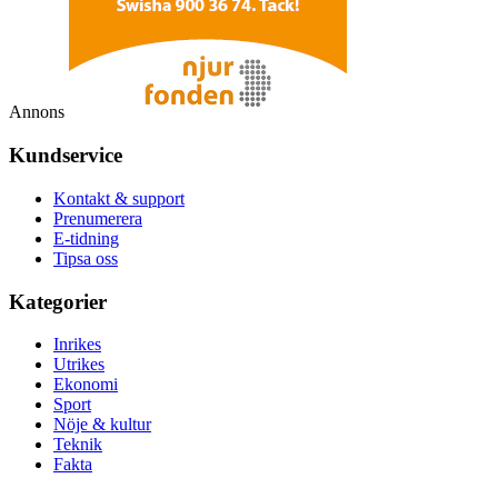
Annons
Kundservice
Kontakt & support
Prenumerera
E-tidning
Tipsa oss
Kategorier
Inrikes
Utrikes
Ekonomi
Sport
Nöje & kultur
Teknik
Fakta