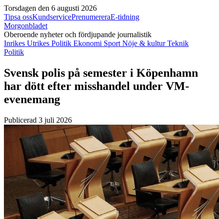
Torsdagen den 6 augusti 2026
Tipsa oss
Kundservice
Prenumerera
E-tidning
Morgonbladet
Oberoende nyheter och fördjupande journalistik
Inrikes
Utrikes
Politik
Ekonomi
Sport
Nöje & kultur
Teknik
Politik
Svensk polis på semester i Köpenhamn
har dött efter misshandel under VM-
evenemang
Publicerad 3 juli 2026